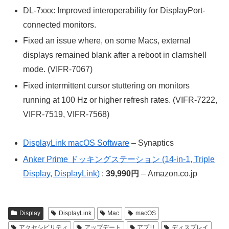
DL-7xxx: Improved interoperability for DisplayPort-
connected monitors.
Fixed an issue where, on some Macs, external
displays remained blank after a reboot in clamshell
mode. (VIFR-7067)
Fixed intermittent cursor stuttering on monitors
running at 100 Hz or higher refresh rates. (VIFR-7222,
VIFR-7519, VIFR-7568)
DisplayLink macOS Software
– Synaptics
Anker Prime ドッキングステーション (14-in-1, Triple
Display, DisplayLink)
:
39,990円
– Amazon.co.jp
Display
DisplayLink
Mac
macOS
アクセシビリティ
アップデート
アプリ
ディスプレイ