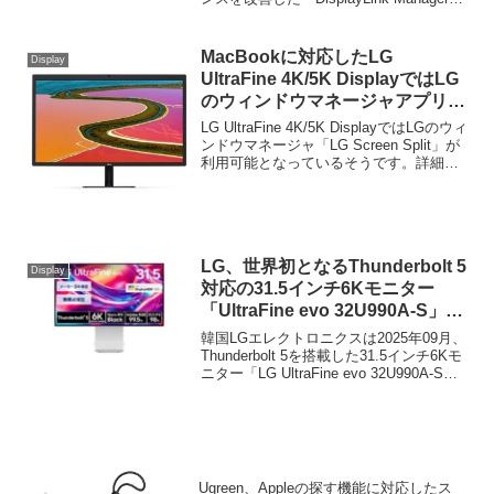
for Mac v1.10.3」がリリースされていま
す。詳細は以下から。
MacBookに対応したLG
Display
UltraFine 4K/5K DisplayではLG
のウィンドウマネージャアプリ
「LG Screen Split」が利用可
LG UltraFine 4K/5K DisplayではLGのウィ
能。
ンドウマネージャ「LG Screen Split」が
利用可能となっているそうです。詳細は
以下から。
LG、世界初となるThunderbolt 5
Display
対応の31.5インチ6Kモニター
「UltraFine evo 32U990A-S」を
発売。
韓国LGエレクトロニクスは2025年09月、
Thunderbolt 5を搭載した31.5インチ6Kモ
ニター「LG UltraFine evo 32U990A-S」
を発表しましたが、11月11日付けで、こ
の32U990A-Sの一般販売が開始されてい
ます。
Ugreen、Appleの探す機能に対応したス