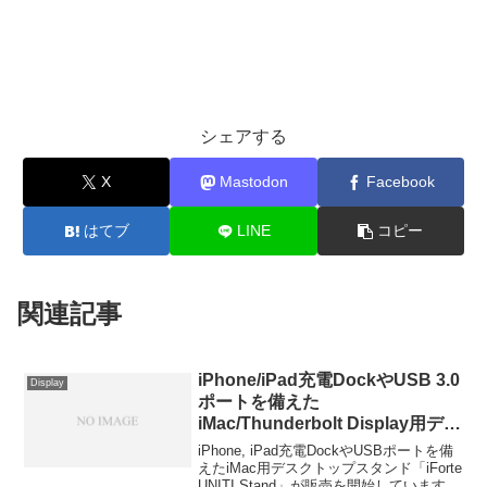
シェアする
X
Mastodon
Facebook
はてブ
LINE
コピー
関連記事
iPhone/iPad充電DockやUSB 3.0
Display
ポートを備えた
iMac/Thunderbolt Display用デス
クトップスタンド「iForte UNITI
iPhone, iPad充電DockやUSBポートを備
Stand」が販売開始。
えたiMac用デスクトップスタンド「iForte
UNITI Stand」が販売を開始しています。