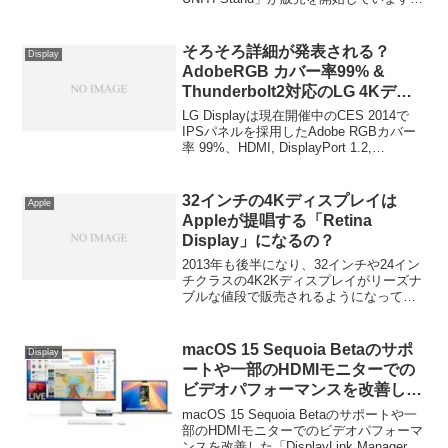
詳細は以下から。
そろそろ詳細が発表される？
Display
AdobeRGB カバー率99% &
Thunderbolt2対応のLG 4Kディ
スプレイ「31MU95」が気にな
LG Displayは現在開催中のCES 2014で
る…
IPSパネルを採用したAdobe RGBカバー
率 99%、HDMI, DisplayPort 1.2,
Thunderbolt2インターフェイスにも対応
した4Kディスプレイ「32MU95」を発表
するそうです。詳細は以下から。
32インチの4Kディスプレイは
Apple
Appleが提唱する「Retina
Display」になるの？
2013年も後半になり、32インチや24イン
チクラスの4K2Kディスプレイがリーズナ
ブルな値段で販売されるようになってき
ましたが、このクラスの4Kディスプレイ
はAppleの言う「Retina DIsplay」になる
のでしょうか？詳細は以下から。
macOS 15 Sequoia Betaのサポ
Display
ートや一部のHDMIモニターでの
ビデオパフォーマンスを改善した
「DisplayLink Manager for Mac
macOS 15 Sequoia Betaのサポートや一
v1.10.3」がリリース。
部のHDMIモニターでのビデオパフォーマ
ンスを改善した「DisplayLink Manager