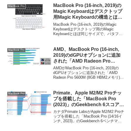
から。
MacBook Pro (16-inch, 2019)の
MacBook Pro
Magic Keyboardはデスクトップ
用Magic Keyboardの構造とほぼ
同じで、バタフライキーボードと
MacBook Pro (16-inch, 2019)のMagic
比較してクリーニングや修理も容
Keyboardはデスクトップ用のMagic
Keyboardとほぼ同じサイズで、バタフラ
易になっているもよう。
イキーボードと比較してクリーニングと
修理も容易になっているようです。詳細
は以下から...
AMD、MacBook Pro (16-inch,
MacBook Pro
2019)のdGPUオプションに追加
された「AMD Radeon Pro
5600M」の製品仕様を公開。
AMDがMacBook Pro (16-inch, 2019)の
dGPUオプションに追加された「AMD
Radeon Pro 5600M (8GB HBM2メモリ)」
の製品仕様を公開しています。詳細は以
下から。
Primate、Apple M2/M2 Proチッ
MacBook Pro
プを搭載した「MacBook Pro
(2023)」のGeekbench 6スコアの
掲載を開始。Macでは新しい機械
カナダPrimate LabsがApple M2/M2 Proチ
学習ワークロードによりIntel Mac
ップを搭載した「MacBook Pro (14/16イ
ンチ, 2023)」のGeekbench 6ベンチマー
のランキングが下がる。
クスコアの掲載を開始しています。ま
た、Geekbench 6では新し...