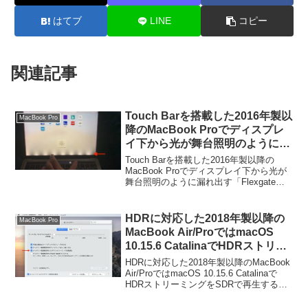
はてブ
LINE
コピー
関連記事
Touch Barを搭載した2016年製以
MacBook Pro
降のMacBook Proでディスプレ
イ下から光が舞台照明のように漏
れ出す「Flexgate」が確認され
Touch Barを搭載した2016年製以降の
る。
MacBook Proでディスプレイ下から光が
舞台照明のように漏れ出す「Flexgate」
問題が確認されているそうです。詳細は
以下から。
HDRに対応した2018年製以降の
MacBook Pro
MacBook Air/ProではmacOS
10.15.6 CatalinaでHDRストリー
ミングをSDRで再生することでバ
HDRに対応した2018年製以降のMacBook
ッテリー駆動時間を延ばすことが
Air/ProではmacOS 10.15.6 Catalinaで
HDRストリーミングをSDRで再生するこ
可能に。
とでバッテリー駆動時間を延ばすことが
可能になっているそうです。詳細は以下