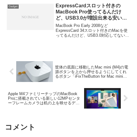
ExpressCardスロット付きの
Gadget
MacBook Pro使ってるんだけ
ど、USB3.0が増設出来る安い
ExpressCardでお勧めない？
MacBook Pro Early 2008など
ExpressCard 34スロット付きのMacを使
ってるんだけど、USB3.0対応してないか
らこのExpressCardスロットにUSB3.0ア
ダプターを使いたいんだけどNECチップ
使ってる安いのを買ってきてkextいじれ
ば使えるってホント？
筐体の底面に移動したMac mini (M4)の電
源ボタンを上から押せるようにしてくれ
るボタン「iFixTheButton for Mac mini
2024」が公開。
Apple M4ファミリーチップのMacBook
Proに搭載されている新しい12MPセンタ
ーフレームカメラは机の上を映せるデス
クビューに対応。
コメント