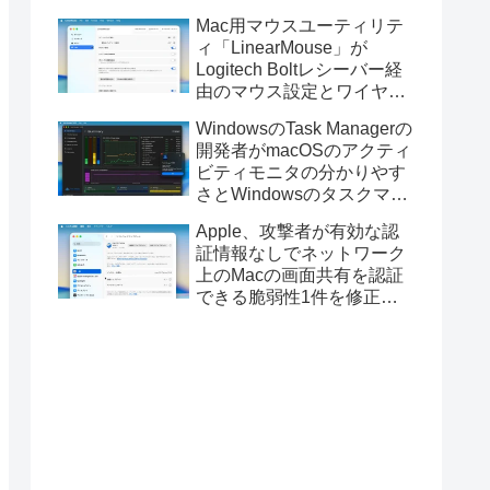
Golden GateのUSBインス
Mac用マウスユーティリテ
トーラの作成に対応。
ィ「LinearMouse」が
Logitech Boltレシーバー経
由のマウス設定とワイヤレ
ス版のELECOM HUGEトラ
WindowsのTask Managerの
ックボールに対応。
開発者がmacOSのアクティ
ビティモニタの分かりやす
さとWindowsのタスクマネ
ージャの詳細さを合わせた
Apple、攻撃者が有効な認
Mac用システムモニタアプ
証情報なしでネットワーク
リ「Task Manager TMOG」
上のMacの画面共有を認証
のBeta版を公開。
できる脆弱性1件を修正し
た「macOS Tahoe 26.6.1」
や「macOS Sequoia
15.7.9/Sonoma 14.8.9」を
リリース。