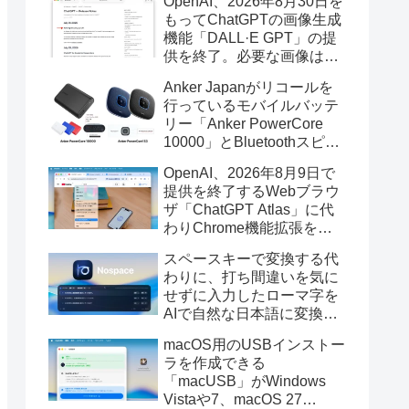
OpenAI、2026年8月30日を
もってChatGPTの画像生成
機能「DALL·E GPT」の提
供を終了。必要な画像は期
限までにダウンロードを。
Anker Japanがリコールを
行っているモバイルバッテ
リー「Anker PowerCore
10000」とBluetoothスピー
カー「PowerConf S3」で周
OpenAI、2026年8月9日で
辺を焼損する火災が6月に3
提供を終了するWebブラウ
件発生していたそうなので
ザ「ChatGPT Atlas」に代
注意を。
わりChrome機能拡張をア
ップデートし、YouTube動
スペースキーで変換する代
画の質問やAsk ChatGPT機
わりに、打ち間違いを気に
能を追加。
せずに入力したローマ字を
AIで自然な日本語に変換し
てくれるMac用の日本語入
macOS用のUSBインストー
力アプリ「Nospace」がリ
ラを作成できる
リース。
「macUSB」がWindows
Vistaや7、macOS 27