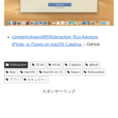
cormiertyshawn895/Retroactive: Run Aperture,
iPhoto, or iTunes on macOS Catalina.
– GitHub
Retroactive
32-bit
64-bit
Catalina
github
Mac
macOS
macOS-10.15
News
Retroactive
アプリ
セキュリティ
スポンサーリンク