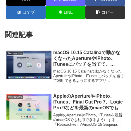
はてブ
LINE
コピー
関連記事
macOS 10.15 Catalinaで動かな
Retroactive
くなったApertureやiPhoto、
iTunesにパッチを当てて、
macOS Catalinaでも利用できる
macOS 10.15 Catalinaで動かなくなった
ようにするアプリ
ApertureやiPhoto、iTunesにパッチを当て
て利用できるようにするアプリ
「Retroactive」がリリース。
「Retroactive」がリリースされていま
す。詳細は以下から。
AppleのApertureやiPhoto、
Retroactive
iTunes、Final Cut Pro 7、Logic
Pro 9などを最新のmacOSでも利
用できるようにする
AppleのApertureやiPhoto、iTunesを最新
「Retroactive」がmacOS 15
のmacOSでも利用できるようにする
「Retroactive」がmacOS 15 Sequoiaを
Sequoiaを非サポートとし開発を
非サポートとし開発を終了しています。