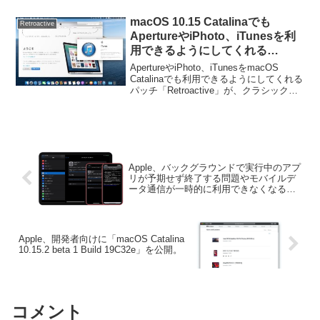
に対応したそうで...
macOS 10.15 Catalinaでも
Retroactive
ApertureやiPhoto、iTunesを利
用できるようにしてくれる
「Retroactive」パッチがクラシ
ApertureやiPhoto、iTunesをmacOS
ックスタイルの「iTunes v11.4」
Catalinaでも利用できるようにしてくれる
パッチ「Retroactive」が、クラシックス
に対応。
タイルの「iTunes v11.4」に対応していま
す。詳細は以下から。
Apple、バックグラウンドで実行中のアプ
リが予期せず終了する問題やモバイルデ
ータ通信が一時的に利用できなくなる不
具合を修正した「iOS/iPadOS 13.2.2」を
リリース。
Apple、開発者向けに「macOS Catalina
10.15.2 beta 1 Build 19C32e」を公開。
コメント