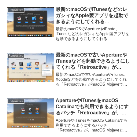
終了。
詳細は以下から。
最新のmacOSでiTunesなどのレ
Retroactive
ガシィなApple製アプリを起動で
きるようにしてくれる
「Retroactive」パッチがmacOS
最新のmacOSでApertureやiPhoto、
MojaveでXcode 11.4のアンロッ
iTunesなどのレガシィなApple製アプリを
起動できるようにしてくれる
クに対応。
「Retroactive」パッチがmacOS Mojave
でXcode 11.4のアンロックに対応してい
ます。詳細は...
最新のmacOSで古いApertureや
Retroactive
iTunesなどを起動できるようにし
てくれる「Retroactive」が
macOS MojaveでのXcode 11.6
最新のmacOSで古いApertureやiTunes、
のアンロックとmacOS 11 Big
Xcodeなどを起動できるようにしてくれ
る「Retroactive」がmacOS Mojaveでの
Surを実験的にサポート。
Xcode 11.6のアンロックとmacOS 11 Big
Surを実験的にサポートして...
ApertureやiTunesをmacOS
Retroactive
Catalinaでも利用できるようにす
るパッチ「Retroactive」が、
macOS MojaveとHigh Sierraで
ApertureやiTunesをmacOS Catalinaでも
Final Cut Pro 7やLogic Pro 9に
利用できるようにするパッチ
「Retroactive」が、macOS Mojaveと
対応。
High SierraでFinal Cut Pro 7やLogic Pro 9