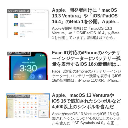
Apple、開発者向けに「macOS
iOS 16/iPadOS 16
13.3 Ventura」や「iOS/iPadOS
16.4」のBeta 1を公開。Apple
Silicon MacBookではSDカード
Appleが開発者向けに「macOS 13.3
使用前に承認が必要に。
Ventura」や「iOS/iPadOS 16.4」のBeta
1を公開しています。詳細は以下から。
Face ID対応のiPhoneのバッテリ
iOS 16/iPadOS 16
ーインジケーターにバッテリー残
量を表示するiOS 16の新機能は、
iPhone 11やXR、iPhone 12
Face ID対応のiPhoneのバッテリーインジ
mini、iPhone 13 miniでは利用で
ケーターにバッテリー残量を表示するiOS
16の新機能は、iPhone 11やXR、iPhone
きないので注意を。
12 mini、iPhone 13 miniでは利用できな
いので注意してください。詳細は以下...
Apple、macOS 13 Venturaや
iOS 16/iPadOS 16
iOS 16で追加されたシンボルなど
4,400以上のシンボルを含んだ
「SF Symbols v4.0」を正式にリ
AppleがmacOS 13 VenturaやiOS 16で追
リース。
加されたシンボルなど4,400以上のシンボ
ルを含んだ「SF Symbols v4.0」を正式
にリリースしています。詳細は以下か