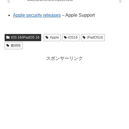
Apple security releases
– Apple Support
iOS 16/iPadOS 16
Apple
iOS16
iPadOS16
脆弱性
スポンサーリンク