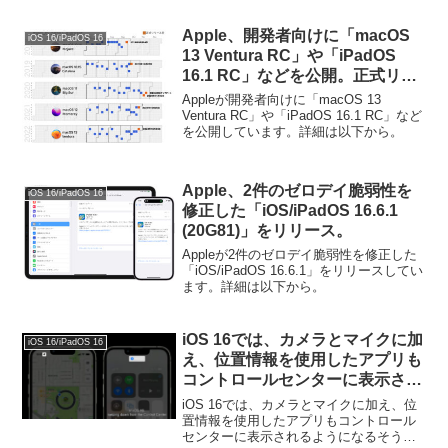
ら。
Apple、開発者向けに「macOS
iOS 16/iPadOS 16
13 Ventura RC」や「iPadOS
16.1 RC」などを公開。正式リリ
ースは日本時間2022年10月25日
Appleが開発者向けに「macOS 13
に。
Ventura RC」や「iPadOS 16.1 RC」など
を公開しています。詳細は以下から。
Apple、2件のゼロデイ脆弱性を
iOS 16/iPadOS 16
修正した「iOS/iPadOS 16.6.1
(20G81)」をリリース。
Appleが2件のゼロデイ脆弱性を修正した
「iOS/iPadOS 16.6.1」をリリースしてい
ます。詳細は以下から。
iOS 16では、カメラとマイクに加
iOS 16/iPadOS 16
え、位置情報を使用したアプリも
コントロールセンターに表示され
るように。
iOS 16では、カメラとマイクに加え、位
置情報を使用したアプリもコントロール
センターに表示されるようになるそうで