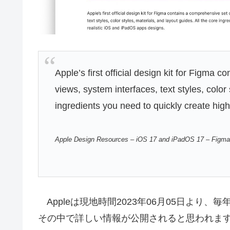
Apple’s first official design kit for Figma
views, system interfaces, text styles, color 
ingredients you need to quickly create hig
Apple Design Resources – iOS 17 and iPadOS 17 – Figm
Appleは現地時間2023年06月05日より、
その中で詳しい情報が公開されると思われま