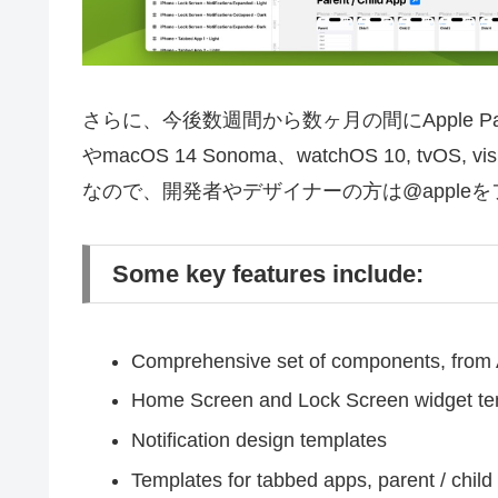
さらに、今後数週間から数ヶ月の間にApple Payや
やmacOS 14 Sonoma、watchOS 10, t
なので、開発者やデザイナーの方は@apple
Some key features include:
Comprehensive set of components, from A
Home Screen and Lock Screen widget te
Notification design templates
Templates for tabbed apps, parent / child