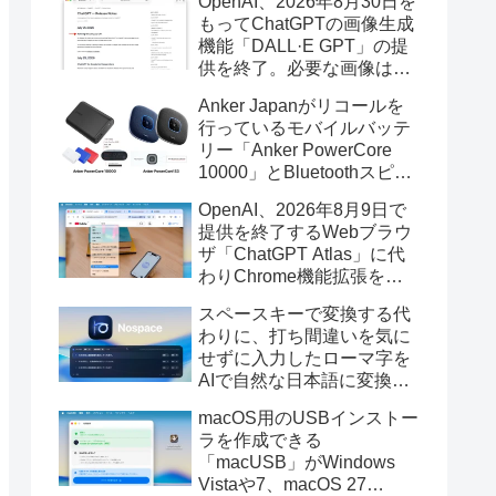
OpenAI、2026年8月30日を
もってChatGPTの画像生成
機能「DALL·E GPT」の提
供を終了。必要な画像は期
限までにダウンロードを。
Anker Japanがリコールを
行っているモバイルバッテ
リー「Anker PowerCore
10000」とBluetoothスピー
カー「PowerConf S3」で周
OpenAI、2026年8月9日で
辺を焼損する火災が6月に3
提供を終了するWebブラウ
件発生していたそうなので
ザ「ChatGPT Atlas」に代
注意を。
わりChrome機能拡張をア
ップデートし、YouTube動
スペースキーで変換する代
画の質問やAsk ChatGPT機
わりに、打ち間違いを気に
能を追加。
せずに入力したローマ字を
AIで自然な日本語に変換し
てくれるMac用の日本語入
macOS用のUSBインストー
力アプリ「Nospace」がリ
ラを作成できる
リース。
「macUSB」がWindows
Vistaや7、macOS 27