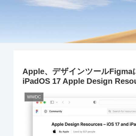
Apple、デザインツールFigma
iPadOS 17 Apple Design R
WWDC