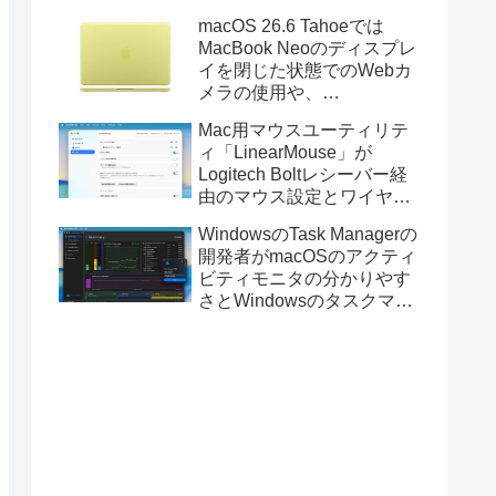
Golden GateのUSBインス
macOS 26.6 Tahoeでは
トーラの作成に対応。
MacBook Neoのディスプレ
イを閉じた状態でのWebカ
メラの使用や、
Finder/Apple Configuratorを
Mac用マウスユーティリテ
利用しMacBook Neoを復元
ィ「LinearMouse」が
する際の安定性が向上。
Logitech Boltレシーバー経
由のマウス設定とワイヤレ
ス版のELECOM HUGEトラ
WindowsのTask Managerの
ックボールに対応。
開発者がmacOSのアクティ
ビティモニタの分かりやす
さとWindowsのタスクマネ
ージャの詳細さを合わせた
Mac用システムモニタアプ
リ「Task Manager TMOG」
のBeta版を公開。