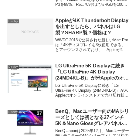
P3を99%、Rec.709およびsRGBを100%
ー「Creative Pro PD2732U」を
カバーする27インチ4Kプロデザイナー向
発売。
けモニター「BenQ Creative Pro
PD2732U」を新たに発売しています。
Appleが4K Thunderbolt Display
Display
を出すとしたら、パネルはLG
製？SHARP製？価格は？
WWDC 2013で公開された新しいMac Pro
は「4Kディスプレイを3枚使用できる」
とアナウンスされており、「Appleが4K
Thunderbolt Displayを発売するだろう」
と噂されている。しかしAppleは液晶パネ
ルを製造していないので他社供給パネル
LG UltraFine 5K Displayに続き
Display
を使用するのは間違いないが、いったい
「LG UltraFine 4K Display
どこ社製のパネルを使っていくらぐらい
(24MD4KL-B)」が米Appleのオン
の価格帯で発売するのだろうか？詳細は
ラインストアで売り切れ状態に。
以下から。
LG UltraFine 5K Displayに続き「LG
UltraFine 4K Display (24MD4KL-B)」が米
Appleのオンラインストアで売り切れ状態
になったそうです。詳細は以下から。
BenQ、Macユーザー向のMAシリ
Display
ーズとしては初となる27インチ
5K＆Nano Glossグレアパネルを
採用したモニター「MA270S」の
BenQ Japanは2025年12月、Macユーザー
販売を開始。31.5インチ4K120Hz
向けモニターのMAシリーズとしては初の