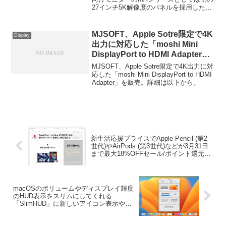
27インチ5K解像度のパネルを採用した
の「MA320UG」も今後発売へ。
MacBook向けモニター「MA270S」を
2026年02月頃に発売すると発表していま
したが、このモニターの販売が開始され
MJSOFT、Apple Sotre限定で4K
Display
ています。
出力に対応した「moshi Mini
DisplayPort to HDMI Adapter
(4K)」を販売。
MJSOFT、Apple Sotre限定で4K出力に対
応した「moshi Mini DisplayPort to HDMI
Adapter」を販売。詳細は以下から。
新生活応援プライスでApple Pencil (第2
世代)やAirPods (第3世代)などが3月31日
まで最大18%OFFセール/ポイント還元
中。
macOSのボリュームやディスプレイ輝度
のHUD表示をスリムにしてくれる
「SlimHUD」に新しいアイコン表示やイ
ン/アウトアニメーションが追加。