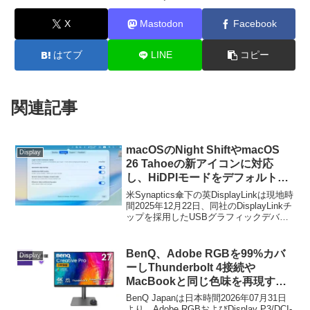
X
Mastodon
Facebook
はてブ
LINE
コピー
関連記事
macOSのNight ShiftやmacOS
Display
26 Tahoeの新アイコンに対応
し、HiDPIモードをデフォルト設
定とした「DisplayLink Manager
米Synaptics傘下の英DisplayLinkは現地時
macOS v15.0.0」がリリース。
間2025年12月22日、同社のDisplayLinkチ
ップを採用したUSBグラフィックデバイ
スに必要なドライバー＆設定アプリの最
新バージョンとなる「DisplayLink
Manager for Mac v15.0.0」をリリースし
BenQ、Adobe RGBを99%カバ
Display
たと発表しています。
ーしThunderbolt 4接続や
MacBookと同じ色味を再現する
M-bookモードなどに対応した27
BenQ Japanは日本時間2026年07月31日
インチ4Kプロデザイナーモニタ
より、Adobe RGBおよびDisplay P3/DCI-