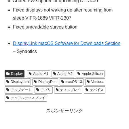
Added FW support for upcoming DL-7400
Fixed displays not waking up after resuming from
sleep VIFR-1889 VIFR-2307
Fixed unreadable survey button
DisplayLink macOS Software for Downloads Section
– Synaptics
Display
Apple-M1
Apple-M2
Apple-Silicon
DisplayLink
DisplayPort
macOS-13
Ventura
アップデート
アプリ
ディスプレイ
デバイス
デュアルディスプレイ
スポンサーリンク