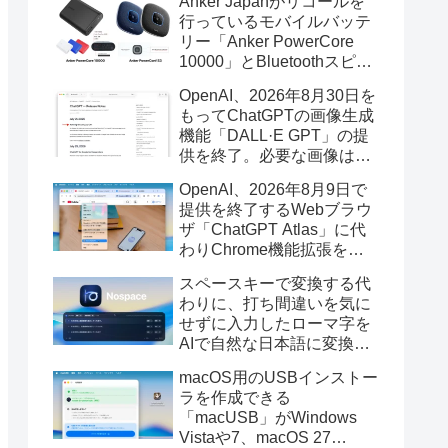
Anker Japanがリコールを
行っているモバイルバッテ
リー「Anker PowerCore
10000」とBluetoothスピー
カー「PowerConf S3」で周
OpenAI、2026年8月30日を
辺を焼損する火災が6月に3
もってChatGPTの画像生成
件発生していたそうなので
機能「DALL·E GPT」の提
注意を。
供を終了。必要な画像は期
限までにダウンロードを。
OpenAI、2026年8月9日で
提供を終了するWebブラウ
ザ「ChatGPT Atlas」に代
わりChrome機能拡張をア
ップデートし、YouTube動
スペースキーで変換する代
画の質問やAsk ChatGPT機
わりに、打ち間違いを気に
能を追加。
せずに入力したローマ字を
AIで自然な日本語に変換し
てくれるMac用の日本語入
macOS用のUSBインストー
力アプリ「Nospace」がリ
ラを作成できる
リース。
「macUSB」がWindows
Vistaや7、macOS 27