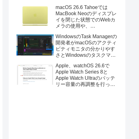
Golden GateのUSBインス
macOS 26.6 Tahoeでは
トーラの作成に対応。
MacBook Neoのディスプレ
イを閉じた状態でのWebカ
メラの使用や、
Finder/Apple Configuratorを
WindowsのTask Managerの
利用しMacBook Neoを復元
開発者がmacOSのアクティ
する際の安定性が向上。
ビティモニタの分かりやす
さとWindowsのタスクマネ
ージャの詳細さを合わせた
Apple、watchOS 26.6で
Mac用システムモニタアプ
Apple Watch Series 8と
リ「Task Manager TMOG」
Apple Watch Ultraのバッテ
のBeta版を公開。
リー容量の再調整を行った
と発表。