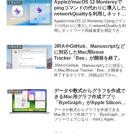
AppleがmacOS 12 Montereyで
仕事効率化
pingコマンドの代わりに導入した
networkQualityを利用しネットワ
ーク回線速度を測定できるアプリ
AppleがmacOS 12 Montereyでpingコマン
「Speediness」が通信速度のリ
ドの代わりに導入したnetworkQualityを利
用しネットワーク回線速度を測定できる
アルタイム表示に対応。
アプリ「Speediness」が通信速度のリア
ルタイム表示に対応しています。詳細は
以下から...
JIRAやGitHub、Manuscriptなど
仕事効率化
に対応したMac用Issue
Tracker「Bee」が開発を終了。
JIRAやGitHub、Manuscriptなどに対応し
たMac用Issue Tracker「Bee」が開発を
終了するそうです。詳細は以下から。
データや数式からグラフを作成で
仕事効率化
きるMac用グラフ作成アプリ
「ByeGraph」がApple Silicon
Macをサポートしフリーウェアと
データや数式からグラフを作成できる
してMac App Storeで公開。
Mac用グラフ作成アプリ「ByeGraph」が
フリーウェアになり、IntelとApple
Silicon MacをサポートしMac App Store
で公開されています。詳細は以下から。