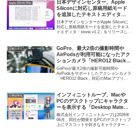
日本デザインセンター、Apple
Apple Silicon Mac
Siliconに対応し原稿用紙モード
を追加したテキストエディタ
「stone v1.2」をリリース。
日本デザインセンターがApple Siliconに
対応し原稿用紙モードを追加したテキス
トエディタ「stone v1.2」をリリースして
います。詳細は以下から。
GoPro、最大2倍の撮影時間や
仕事効率化
AirPodsが利用可能になったアク
ションカメラ「HERO12 Black」
対応のMacアプリ「GoPro
GoProが最大2倍の撮影可能時間や
Player + ReelSteady」をリリー
AirPodsをサポートしたアクションカメラ
「HERO12 Black」対応のMacアプリ
ス。
「GoPro Player + ReelSteady」をリリー
スされています。詳細は以下から。
インフィニットループ、Macや
仕事効率化
PCのデスクトップにキャラクタ
ーを表示する「Desktop Mate」
の姉妹アプリとなる「電卓 –
株式会社インフィニットループは2026年
Desktop Mate Widgets」をリリ
06月、同社が開発するPCのデスクトップ
上にマスコットや好きなキャラクターを
ース。
表示できるデスクトップマスコットプラ
ットフォーム「Desktop Mate for Mac」