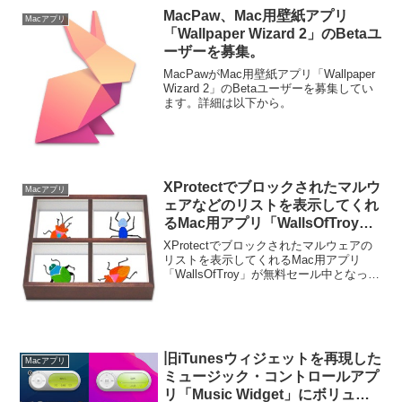
MacPaw、Mac用壁紙アプリ
Macアプリ
「Wallpaper Wizard 2」のBetaユ
ーザーを募集。
MacPawがMac用壁紙アプリ「Wallpaper
Wizard 2」のBetaユーザーを募集してい
ます。詳細は以下から。
XProtectでブロックされたマルウ
Macアプリ
ェアなどのリストを表示してくれ
るMac用アプリ「WallsOfTroy」
が無料セール中。
XProtectでブロックされたマルウェアの
リストを表示してくれるMac用アプリ
「WallsOfTroy」が無料セール中となって
います。詳細は以下から。
旧iTunesウィジェットを再現した
Macアプリ
ミュージック・コントロールアプ
リ「Music Widget」にボリュー