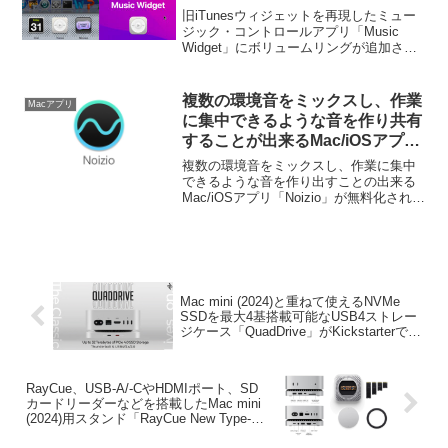
ムリングが追加。
旧iTunesウィジェットを再現したミュー
ジック・コントロールアプリ「Music
Widget」にボリュームリングが追加され
ています。詳細は以下から。
複数の環境音をミックスし、作業
Macアプリ
に集中できるような音を作り共有
することが出来るMac/iOSアプリ
「Noizio」が無料セール中。
複数の環境音をミックスし、作業に集中
できるような音を作り出すことの出来る
Mac/iOSアプリ「Noizio」が無料化されて
います。詳細は以下から。
Mac mini (2024)と重ねて使えるNVMe
SSDを最大4基搭載可能なUSB4ストレー
ジケース「QuadDrive」がKickstarterで発
売キャンペーンを開始。
RayCue、USB-A/-CやHDMIポート、SD
カードリーダーなどを搭載したMac mini
(2024)用スタンド「RayCue New Type-C
Stand & Hub with NVMe/ M.2 SATA