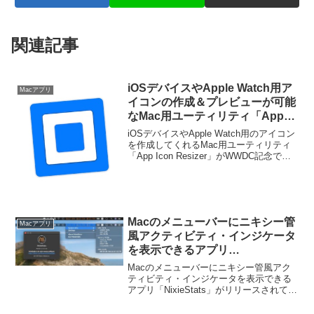
関連記事
iOSデバイスやApple Watch用ア
Macアプリ
イコンの作成＆プレビューが可能
なMac用ユーティリティ「App
Icon Resizer」がWWDC記念で
iOSデバイスやApple Watch用のアイコン
無料セール中。
を作成してくれるMac用ユーティリティ
「App Icon Resizer」がWWDC記念で無
料化されています。詳細は以下から。
Macのメニューバーにニキシー管
Macアプリ
風アクティビティ・インジケータ
を表示できるアプリ
「NixieStats」がリリース。
Macのメニューバーにニキシー管風アク
ティビティ・インジケータを表示できる
アプリ「NixieStats」がリリースされてい
ます。詳細は以下から。