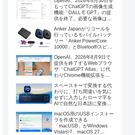
OpenAI、2026年8月30日を
もってChatGPTの画像生成
機能「DALL·E GPT」の提
供を終了。必要な画像は期
限までにダウンロードを。
Anker Japanがリコールを
行っているモバイルバッテ
リー「Anker PowerCore
10000」とBluetoothスピー
カー「PowerConf S3」で周
OpenAI、2026年8月9日で
辺を焼損する火災が6月に3
提供を終了するWebブラウ
件発生していたそうなので
ザ「ChatGPT Atlas」に代
注意を。
わりChrome機能拡張をア
ップデートし、YouTube動
スペースキーで変換する代
画の質問やAsk ChatGPT機
わりに、打ち間違いを気に
能を追加。
せずに入力したローマ字を
AIで自然な日本語に変換し
てくれるMac用の日本語入
macOS用のUSBインストー
力アプリ「Nospace」がリ
ラを作成できる
リース。
「macUSB」がWindows
Vistaや7、macOS 27