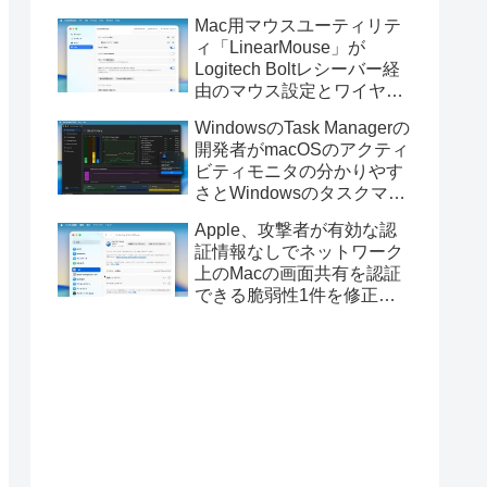
Golden GateのUSBインス
Mac用マウスユーティリテ
トーラの作成に対応。
ィ「LinearMouse」が
Logitech Boltレシーバー経
由のマウス設定とワイヤレ
ス版のELECOM HUGEトラ
WindowsのTask Managerの
ックボールに対応。
開発者がmacOSのアクティ
ビティモニタの分かりやす
さとWindowsのタスクマネ
ージャの詳細さを合わせた
Apple、攻撃者が有効な認
Mac用システムモニタアプ
証情報なしでネットワーク
リ「Task Manager TMOG」
上のMacの画面共有を認証
のBeta版を公開。
できる脆弱性1件を修正し
た「macOS Tahoe 26.6.1」
や「macOS Sequoia
15.7.9/Sonoma 14.8.9」を
リリース。