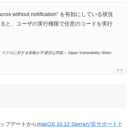
macros without notification” を有効にしている状況
プンすると、ユーザの実行権限で任意のコードを実行
て XLM マクロに対する挙動が不適切な問題 – Japan Vulnerability Notes
ティアップデートから
macOS 10.12 Sierraが非サポート
と