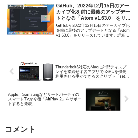
GitHub、2022年12月15日のアー
Macアプリ
カイブ化を前に最後のアップデー
トとなる「Atom v1.63.0」をリリ
ース。
GitHubが2022年12月15日のアーカイブ化
を前に最後のアップデートとなる「Atom
v1.63.0」をリリースしています。詳細は
以下から。
Thunderbolt3対応のMacに外部ディスプ
レイを接続せず各アプリでeGPUを優先
利用させる事ができるスクリプト「set-
egpu.sh」がmacOS Mojaveをサポート。
Apple、Samsungなどサードパーティの
スマートTVが今後「AirPlay 2」をサポー
トすると発表。
コメント