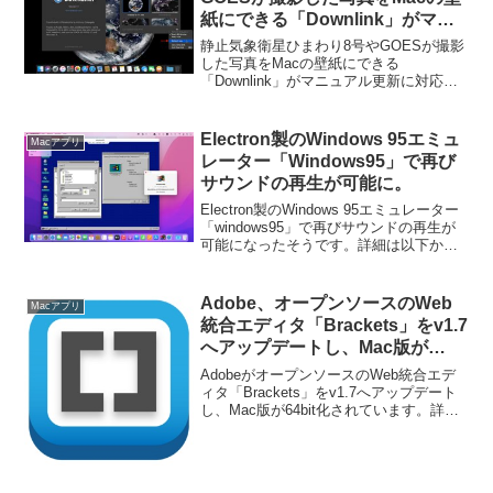
紙にできる「Downlink」がマニ
ュアル更新に対応。
静止気象衛星ひまわり8号やGOESが撮影
した写真をMacの壁紙にできる
「Downlink」がマニュアル更新に対応し
ています。詳細は以下から。
Electron製のWindows 95エミュ
Macアプリ
レーター「Windows95」で再び
サウンドの再生が可能に。
Electron製のWindows 95エミュレーター
「windows95」で再びサウンドの再生が
可能になったそうです。詳細は以下か
ら。
Adobe、オープンソースのWeb
Macアプリ
統合エディタ「Brackets」をv1.7
へアップデートし、Mac版が
64bit化。
AdobeがオープンソースのWeb統合エデ
ィタ「Brackets」をv1.7へアップデート
し、Mac版が64bit化されています。詳細
は以下から。