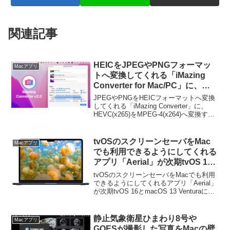
関連記事
HEICをJPEGやPNGフォーマッ
Macアプリ
トへ変換してくれる「iMazing
Converter for Mac/PC」に、
HEVC(x265)をMPEG-4(x264)へ
JPEGやPNGをHEICフォーマットへ変換
変換する機能が追加。
してくれる「iMazing Converter」に、
HEVC(x265)をMPEG-4(x264)へ変換する
機能が追加されています。詳細は以下か
ら。
tvOSのスクリーンセーバをMac
Macアプリ
でも利用できるようにしてくれる
アプリ「Aerial」が次期tvOS 16
とmacOS 13 Venturaに初期対
tvOSのスクリーンセーバをMacでも利用
応。
できるようにしてくれるアプリ「Aerial」
が次期tvOS 16とmacOS 13 Venturaに初
期対応しています。詳細は以下から。
静止気象衛星ひまわり8号や
Macアプリ
GOESが撮影した写真をMacの壁