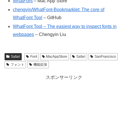
WhatFont
– Mac App Store
chengyin/WhatFont-Bookmarklet: The core of
WhatFont Tool
– GitHub
WhatFont Tool – The easiest way to inspect fonts in
webpages
– Chengyin Liu
Safari
Font
MacAppStore
Safari
SanFrancisco
フォント
機能拡張
スポンサーリンク