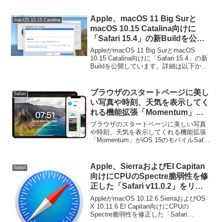
Apple、macOS 11 Big Surと
macOS 10.15 Catalina
macOS 10.15 Catalina向けに
「Safari 15.4」の新Buildを公
開。
AppleがmacOS 11 Big SurとmacOS
10.15 Catalina向けに「Safari 15.4」の新
Buildを公開しています。詳細は以下か
ら。
ブラウザのスタートページに美し
Safari
い写真や時刻、天気を表示してく
れる機能拡張「Momentum」が
iOS 15のモバイルSafariに対応。
ブラウザのスタートページに美しい写真
や時刻、天気を表示してくれる機能拡張
「Momentum」がiOS 15のモバイルSafari
に対応しています。詳細は以下から。
Apple、SierraおよびEl Capitan
Safari
向けにCPUのSpectre脆弱性を修
正した「Safari v11.0.2」をリリ
ース。
AppleがmacOS 10.12.6 SierraおよびOS
X 10.11.6 El Capitan向けにCPUの
Spectre脆弱性を修正した「Safari