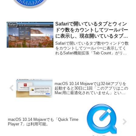
v11.0.2」をリリースしています。詳細は
以下から。
Safariで開いているタブとウィン
Safari
ドウ数をカウントしてツールバー
に表示し、現在開いているタブよ
り右/左側を全て閉じる機能を追
Safariで開いているタブ数やウィンドウ数
加してくれる機能拡張「Tab
をカウントしてツールバーに表示してく
れるSafari機能拡張「Tab Count」がリリ
Count」がリリース。
ースされています。詳細は以下から。
macOS 10.14 Mojaveでは32-bitアプリを
起動すると30日に1回「このアプリはこの
Mac用に最適化されていません」という
警告が表示される。
macOS 10.14 Mojaveでも「Quick Time
Player 7」は利用可能。