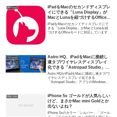
iPadをMacのセカンドディスプレ
Astropad
イにできる「Luna Display」が
MacとLunaを紐づけするOfficeモ
ードに対応。
iPadをMacのセカンドディスプレイにで
きる「Luna Display」がMacとLunaを紐
づけするOfficeモードに対応しています。
詳細は以下から。
Astro HQ、iPadをMacに接続し
Astropad
液タブ/ワイヤレスディスプレイ
化できる「Astropad Studio」ア
プリのWindows版となる
Astro HQがiPadをMacに接続し液タブ/ワ
「Project Blue」をPublic Beta
イヤレスディスプレイ化できる
「Astropad Studio」アプリのWindows版
で公開。
となる「Project Blue」をPublic Betaで公
開しています。詳細は以下から。
iPhone 5s ゴールドが人気らしい
Mac mini
けど、まさかMac mini Goldとか
出ないよね？
iPhone 5sのカラー「シルバー」「ゴール
ド」「スペースグレー」の中でも特に人