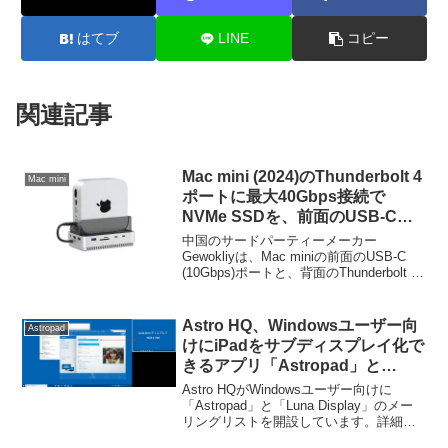
はてブ
LINE
コピー
関連記事
Mac mini (2024)のThunderbolt 4
Mac mini
ポートに最大40Gbps接続で
NVMe SSDを、前面のUSB-Cポ
ートに10GbpsでUSBハブを接続
中国のサードパーティーメーカー
しボトルネックを解決したMac
Gewokliyは、Mac miniの前面のUSB-C
(10Gbps)ポートと、背面のThunderbolt 4
mini縦置きドックが発売。
(40Gbps)ポートを使用し、USB-Cハブと
NVMe SSDの接続ポートを分けることで
ボトルネックを解決した縦置きドック
Astro HQ、Windowsユーザー向
Astropad
「Gewokliy Vertical Mac Mini M4 2024
けにiPadをサブディスプレイ化で
Dock Stand」を新たに発売しています。
きるアプリ「Astropad」と
「Luna Display」のメーリング
Astro HQがWindowsユーザー向けに
リストを開設。
「Astropad」と「Luna Display」のメー
リングリストを開設しています。詳細は
以下から。