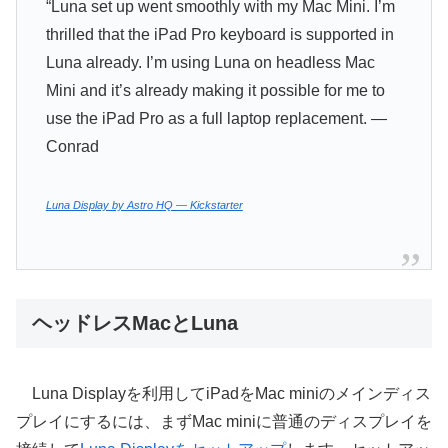
“Luna set up went smoothly with my Mac Mini. I’m
thrilled that the iPad Pro keyboard is supported in
Luna already. I’m using Luna on headless Mac
Mini and it’s already making it possible for me to
use the iPad Pro as a full laptop replacement. —
Conrad
Luna Display by Astro HQ — Kickstarter
ヘッドレスMacとLuna
Luna Displayを利用してiPadをMac miniのメインディス
プレイにするには、まずMac miniに普通のディスプレイを