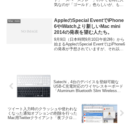
気なのが「ゴールド」色らしいが、もし
Appleが「Macも昔のiMacの様にカラーバ
リエーション復活させようか？」って勘
違いしたらMac mini ゴールドとか出ちゃ
AppleのSpecial EventでiPhone
Mac mini
うの？詳細は以下から。
6やiWatchより新しいMac mini
2014の発表を望む人たち。
9月9日（日本時間9月10日午前2時）から
始まるAppleのSpecial EventではiPhone6
の発表が予想されていますが、それ以外
に期待している人達もいるようです。詳
細は以下から。
Satechi，4台のデバイスを登録可能な
USB-C充電対応のワイヤレスキーボード
「Aluminum Bluetooth Slim Wireless
Keyboard」を発売。
ツイート入力時のクラッシュや使われな
くなった通知オプションの削除を行った
Mac用Twitterクライアント「夜フクロウ
v2.88」がリリース。