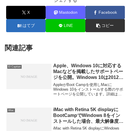
シェアする
X
Mastodon
Facebook
はてブ
LINE
コピー
関連記事
Apple、Windows 10に対応する
El Capitan
Macなどを掲載したサポートペー
ジを公開。Windows 10は2012年
以降に発売されたMacでサポート
AppleがBoot Campを使用しMacに
されるもよう。
Windows 10をインストールする際のサポ
ートページを公開しています。詳細は以
下から。
iMac with Retina 5K displayに
iMac
BootCampでWindows 8をイン
ストールした場合、最大解像度は
4K(3840×2160) 60Hzまでのもよ
iMac with Retina 5K displayにWindows