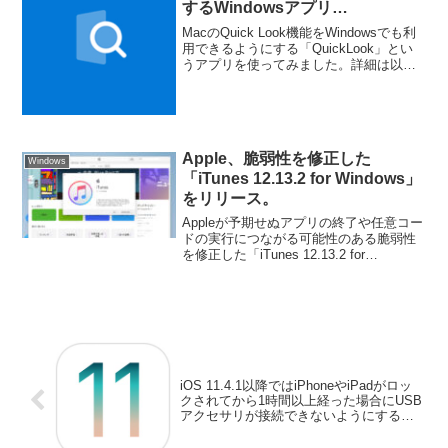
するWindowsアプリ
「QuickLook」
MacのQuick Look機能をWindowsでも利
用できるようにする「QuickLook」とい
うアプリを使ってみました。詳細は以下
から。
Apple、脆弱性を修正した
Windows
「iTunes 12.13.2 for Windows」
をリリース。
Appleが予期せぬアプリの終了や任意コー
ドの実行につながる可能性のある脆弱性
を修正した「iTunes 12.13.2 for
Windows」をリリースしています。詳細
は以下から。
iOS 11.4.1以降ではiPhoneやiPadがロッ
クされてから1時間以上経った場合にUSB
アクセサリが接続できないようにする機
能が追加。