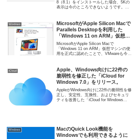
う。
8（8.1）をインストールした場合、5Kの
表示は今のところできないようです。詳
細は以下から。
MicrosoftがApple Silicon Macで
Windows
Parallels Desktopを利用した
「Windows 11 on ARM」仮想マ
シンを正式に認めたことで、
MicrosoftがApple Silicon Macで
VMwareも対応を検討。
「Windows 11 on ARM」仮想マシンの使
用を正式に認めたことで、VMwareも今後
対応するようです。詳細は以下から。
Apple、Windows向けに22件の
iCloud
脆弱性を修正した「iCloud for
Windows 7.0」をリリース。
AppleがWindows向けに22件の脆弱性を修
正し、安定性、互換性、およびセキュリ
ティを改善した「iCloud for Windows
7.0」をリリースしています。詳細は以下
から。
MacのQuick Look機能を
Windows
Windowsでも利用できるように