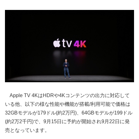
Apple TV 4KはHDRや4Kコンテンツの出力に対応して
いる他、以下の様な性能や機能が搭載/利用可能で価格は
32GBモデルが179ドル(約2万円)、64GBモデルが199ドル
(約2万2千円)で、9月15日に予約が開始され9月22日に発
売となっています。