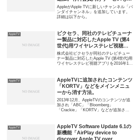
用可能。
AppleがApple TVに新しいチャンネル「バ
ンダイチャンネル」を追加しています。
詳細は以下から。
ピクセラ、同社のテレビチューナ
AppleTV
ー製品に対応したApple TV (第4
世代)用ワイヤレステレビ視聴ア
プリを2016年1月末に公開予定。
株式会社ピクセラが同社のテレビチュー
ナー製品に対応したApple TV (第4世代)用
ワイヤレステレビ視聴アプリを2016年1月
末に公開するようです。詳細は以下か
ら。
AppleTVに追加されたコンテンツ
AppleTV
「KORTV」などをメインメニュ
ーから消す方法。
2013年12月、AppleTVのコンテンツが追
加され「ABC」「Bloomberg」
「Crackie」「KORTV」などが追加され
た。しかし、「英語コンテンツならまだ
しも韓国のコンテンツ『KORTV』などを
AppleTVのメインメニューに表示したく
AppleTV Software Update 6.1の
AppleTV
ない！」っという人も多いようで
新機能「AirPlay device to
「AppleTVのメインメニューに表示され
discover Apple TV over
ているコンテンツを隠す方法」が使われ