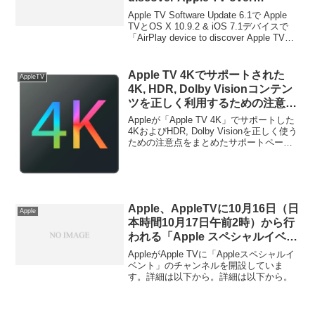
Bluetooth」を試してみた。
ているそうなので使い方をまとめまし
Apple TV Software Update 6.1で Apple
た。詳細は以下から。
TVとOS X 10.9.2 & iOS 7.1デバイスで
「AirPlay device to discover Apple TV
over Bluetooth」が出来るようになったの
で使ってみました。詳細は以下から。
Apple TV 4Kでサポートされた
AppleTV
4K, HDR, Dolby Visionコンテン
ツを正しく利用するための注意
点。
Appleが「Apple TV 4K」でサポートした
4KおよびHDR, Dolby Visionを正しく使う
ための注意点をまとめたサポートページ
を公開しています。詳細は以下から。
Apple、AppleTVに10月16日（日
Apple
本時間10月17日午前2時）から行
われる「Apple スペシャルイベン
ト」チャンネルを開設。
AppleがApple TVに「Appleスペシャルイ
ベント」のチャンネルを開設していま
す。詳細は以下から。詳細は以下から。