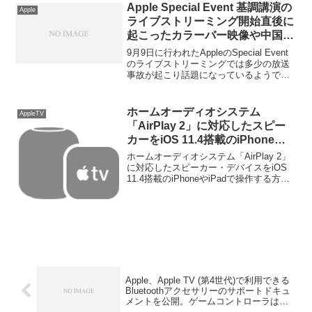
Apple Special Event 基調講演の
Apple
ライブストリーミング開始直後に
起こったカラーバー映像や中国語
通訳に対する反応まとめ。
9月9日に行われたAppleのSpecial Event
のライブストリーミングでは多少の放送
事故が起こり話題になっているようで
す。詳細は以下から。
ホームオーディオシステム
AppleTV
「AirPlay 2」に対応したスピー
カーをiOS 11.4搭載のiPhoneや
iPadで操作する方法。
ホームオーディオシステム「AirPlay 2」
に対応したスピーカー・デバイスをiOS
11.4搭載のiPhoneやiPadで操作する方法
です。詳細は以下から。
Apple、Apple TV (第4世代)で利用できる
Bluetoothアクセサリーのサポートドキュ
メントを公開。ゲームコントローラは
MFi対応の物のみでDualShockなどは利用