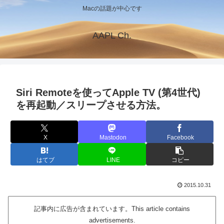
Macの話題が中心です
AAPL Ch.
Siri Remoteを使ってApple TV (第4世代)
を再起動／スリープさせる方法。
X
Mastodon
Facebook
はてブ
LINE
コピー
2015.10.31
記事内に広告が含まれています。This article contains
advertisements.