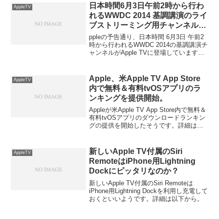
日本時間6月3日午前2時から行わ
AppleTV
れるWWDC 2014 基調講演のライ
ブストリーミング用チャンネルが
AppleTVに登場。
ppleの予告通り、日本時間 6月3日 午前2
時から行われるWWDC 2014の基調講演チ
ャンネルがApple TVに登場しています。
詳細は以下から。
Apple、米Apple TV App Store
AppleTV
内で無料＆有料tvOSアプリのラ
ンキングを提供開始。
Appleが米Apple TV App Store内で無料＆
有料tvOSアプリのダウンロードランキン
グの提供を開始したそうです。詳細は以
下から。
新しいApple TV付属のSiri
AppleTV
RemoteはiPhone用Lightning
Dockにピッタリなのか？
新しいApple TV付属のSiri Remoteは
iPhone用Lightning Dockを利用し充電して
おくといいようです。詳細は以下から。