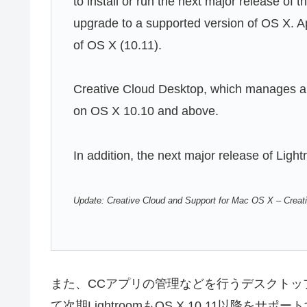
to install or run the next major release of 
upgrade to a supported version of OS X. Ap
of OS X (10.11).
Creative Cloud Desktop, which manages appl
on OS X 10.10 and above.
In addition, the next major release of Lig
Update: Creative Cloud and Support for Mac OS X – Creat
また、CCアプリの管理などを行うデスクトップア
て次期LightroomもOS X 10.11以降を