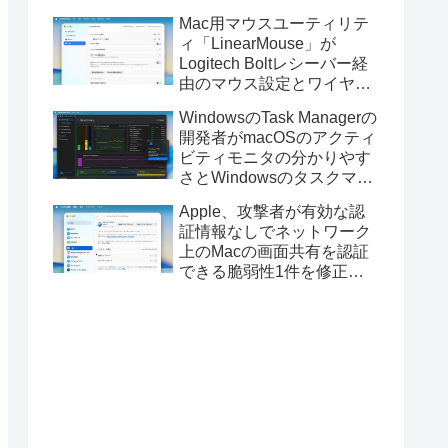
Golden GateのUSBインス
Mac用マウスユーティリテ
トーラの作成に対応。
ィ「LinearMouse」が
Logitech Boltレシーバー経
由のマウス設定とワイヤレ
ス版のELECOM HUGEトラ
WindowsのTask Managerの
ックボールに対応。
開発者がmacOSのアクティ
ビティモニタの分かりやす
さとWindowsのタスクマネ
ージャの詳細さを合わせた
Apple、攻撃者が有効な認
Mac用システムモニタアプ
証情報なしでネットワーク
リ「Task Manager TMOG」
上のMacの画面共有を認証
のBeta版を公開。
できる脆弱性1件を修正し
た「macOS Tahoe 26.6.1」
や「macOS Sequoia
15.7.9/Sonoma 14.8.9」を
リリース。