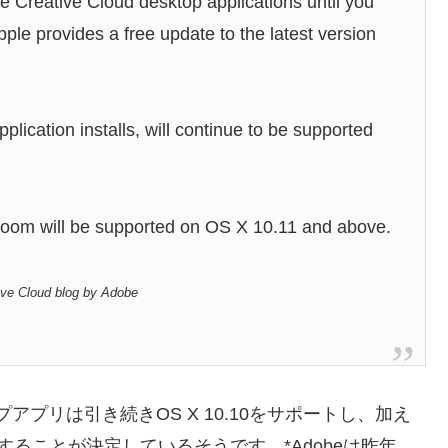
the Creative Cloud desktop applications until you
ple provides a free update to the latest version
ication installs, will continue to be supported
htroom will be supported on OS X 10.11 and above.
ive Cloud blog by Adobe
プリは引き続きOS X 10.10をサポートし、加え
サポートすることが決定しているそうです。*Adobeは昨年