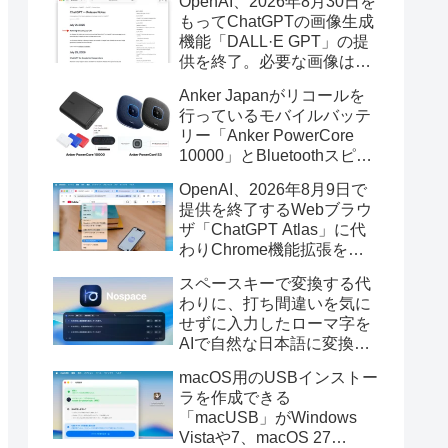
OpenAI、2026年8月30日を
もってChatGPTの画像生成
機能「DALL·E GPT」の提
供を終了。必要な画像は期
限までにダウンロードを。
Anker Japanがリコールを
行っているモバイルバッテ
リー「Anker PowerCore
10000」とBluetoothスピー
カー「PowerConf S3」で周
OpenAI、2026年8月9日で
辺を焼損する火災が6月に3
提供を終了するWebブラウ
件発生していたそうなので
ザ「ChatGPT Atlas」に代
注意を。
わりChrome機能拡張をア
ップデートし、YouTube動
スペースキーで変換する代
画の質問やAsk ChatGPT機
わりに、打ち間違いを気に
能を追加。
せずに入力したローマ字を
AIで自然な日本語に変換し
てくれるMac用の日本語入
macOS用のUSBインストー
力アプリ「Nospace」がリ
ラを作成できる
リース。
「macUSB」がWindows
Vistaや7、macOS 27