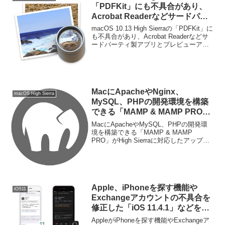
「PDFKit」にも不具合があり、
Acrobat Readerなどサードパー
ティ製アプリとプレビューアプリ
macOS 10.13 High Sierraの「PDFKit」に
の間で表示が異なるので注意。
も不具合があり、Acrobat Readerなどサ
ードパーティ製アプリとプレビューアプ
リの間で表示が違います。詳細は以下か
ら。
MacにApacheやNginx、
macOS High Sierra
MySQL、PHPの開発環境を構築
できる「MAMP & MAMP PRO」
がHigh Sierraに対応。
MacにApacheやMySQL、PHPの開発環
境を構築できる「MAMP & MAMP
PRO」がHigh Sierraに対応したアップデ
ートを公開しています。詳細は以下か
ら。
Apple、iPhoneを探す機能や
iOS11
Exchangeアカウントの不具合を
修正した「iOS 11.4.1」などをリ
リース。
AppleがiPhoneを探す機能やExchangeア