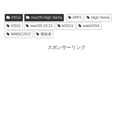
iOS11
macOS High Sierra
APFS
High-Sierra
iOS11
macOS-10.13
tvOS11
watchOS4
WWDC2017
開発者
スポンサーリンク