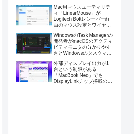
Golden GateのUSBインス
Mac用マウスユーティリテ
トーラの作成に対応。
ィ「LinearMouse」が
Logitech Boltレシーバー経
由のマウス設定とワイヤレ
ス版のELECOM HUGEトラ
WindowsのTask Managerの
ックボールに対応。
開発者がmacOSのアクティ
ビティモニタの分かりやす
さとWindowsのタスクマネ
ージャの詳細さを合わせた
外部ディスプレイ出力が1
Mac用システムモニタアプ
台という制限がある
リ「Task Manager TMOG」
「MacBook Neo」でも
のBeta版を公開。
DisplayLinkチップ搭載の
USBグラフィックスアダプ
タを利用することでデュア
ルディスプレイ以上の出力
が可能に。