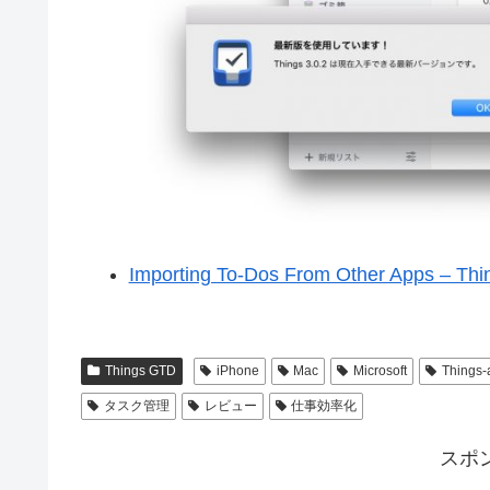
Importing To-Dos From Other Apps – Thi
Things GTD
iPhone
Mac
Microsoft
Things-
タスク管理
レビュー
仕事効率化
スポ