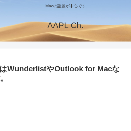
Macの話題が中心です
AAPL Ch.
nderlistやOutlook for Macな
能。