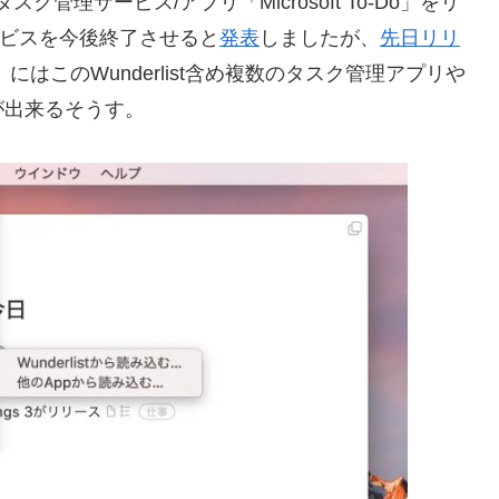
たなタスク管理サービス/アプリ「Microsoft To-Do」をリ
サービスを今後終了させると
発表
しましたが、
先日リリ
gs 3」にはこのWunderlist含め複数のタスク管理アプリや
が出来るそうす。