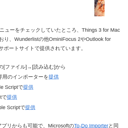
ニューをチェックしていたところ、Things 3 for Mac
erlistの他OminiFocus 2やOutlook for
ールがサポートサイトで提供されています。
の[ファイル]→[読み込む]から
 専用のインポーターを
提供
le Scriptで
提供
ptで
提供
ple Scriptで
提供
dアプリからも可能で、Microsoftの
To-Do Importer
と同