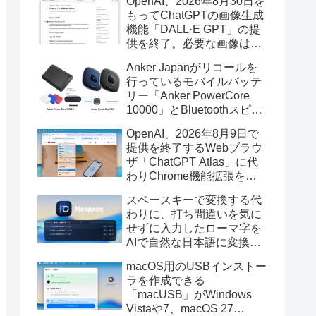
OpenAI、2026年8月30日を
もってChatGPTの画像生成
機能「DALL·E GPT」の提
供を終了。必要な画像は期
限までにダウンロードを。
Anker Japanがリコールを
行っているモバイルバッテ
リー「Anker PowerCore
10000」とBluetoothスピー
カー「PowerConf S3」で周
OpenAI、2026年8月9日で
辺を焼損する火災が6月に3
提供を終了するWebブラウ
件発生していたそうなので
ザ「ChatGPT Atlas」に代
注意を。
わりChrome機能拡張をア
ップデートし、YouTube動
スペースキーで変換する代
画の質問やAsk ChatGPT機
わりに、打ち間違いを気に
能を追加。
せずに入力したローマ字を
AIで自然な日本語に変換し
てくれるMac用の日本語入
macOS用のUSBインストー
力アプリ「Nospace」がリ
ラを作成できる
リース。
「macUSB」がWindows
Vistaや7、macOS 27