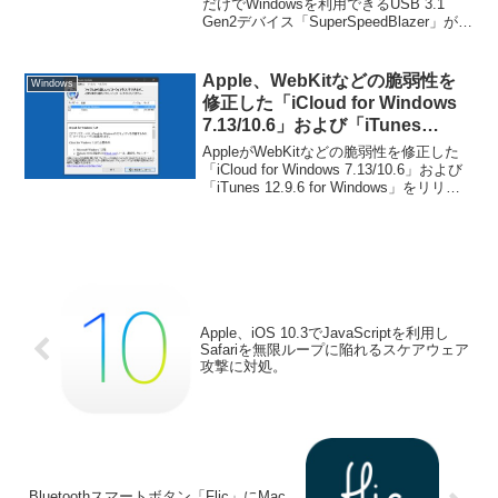
場。
だけでWindowsを利用できるUSB 3.1
Gen2デバイス「SuperSpeedBlazer」がク
ラウドファンディングに登場していま
す。詳細は以下から。
Apple、WebKitなどの脆弱性を
Windows
修正した「iCloud for Windows
7.13/10.6」および「iTunes
12.9.6 for Windows」をリリー
AppleがWebKitなどの脆弱性を修正した
ス。
「iCloud for Windows 7.13/10.6」および
「iTunes 12.9.6 for Windows」をリリー
スしています。詳細は以下から。
Apple、iOS 10.3でJavaScriptを利用し
Safariを無限ループに陥れるスケアウェア
攻撃に対処。
Bluetoothスマートボタン「Flic」にMac