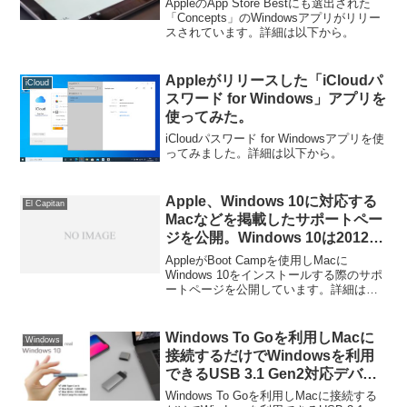
AppleのApp Store Bestにも選出された
「Concepts」のWindowsアプリがリリー
スされています。詳細は以下から。
Appleがリリースした「iCloudパ
iCloud
スワード for Windows」アプリを
使ってみた。
iCloudパスワード for Windowsアプリを使
ってみました。詳細は以下から。
Apple、Windows 10に対応する
El Capitan
Macなどを掲載したサポートペー
ジを公開。Windows 10は2012年
以降に発売されたMacでサポート
AppleがBoot Campを使用しMacに
されるもよう。
Windows 10をインストールする際のサポ
ートページを公開しています。詳細は以
下から。
Windows To Goを利用しMacに
Windows
接続するだけでWindowsを利用
できるUSB 3.1 Gen2対応デバイ
ス「SuperSpeedBlazer」が登
Windows To Goを利用しMacに接続する