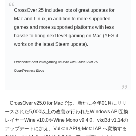
CrossOver 25 includes lots of great updates for
Mac and Linux, in addition to more supported
games and more supported platforms with less
hassle to bring next level gaming on Mac (YES it
works on the latest Steam update).
Experience next level gaming on Mac with CrossOver 25 –
CodeWeavers Blogs
CrossOver v25.0 for Macでは、新たに今年01月にリリ
ースされた5,000以上の改善が行われたWindows API互換
レイヤーWine v10.0やWine Mono v9.4.0、vkd3d v1.14の
アップデートに加え、Vulkan APIをMetal APIへ変換する