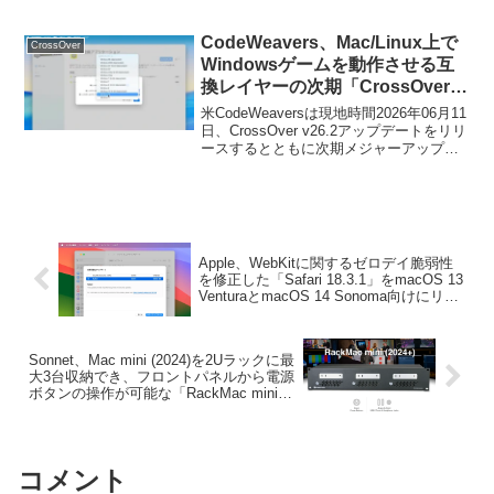
Windows用のx86アプリを実行できる
で開催。
CrossOverシリーズのライセンスを最大
70%OFFで販売するサイバーマンデーセ
CodeWeavers、Mac/Linux上で
CrossOver
ールを1日限定で開催すると発表していま
Windowsゲームを動作させる互
す。
換レイヤーの次期「CrossOver
v27」アップデートでIntel Macや
米CodeWeaversは現地時間2026年06月11
32-bitボトルのサポートを終了。
日、CrossOver v26.2アップデートをリリ
ースするとともに次期メジャーアップデ
ートとなる「CrossOver v27 for
Mac/Linux」でIntel Macや32-bitボトルの
サポートを終了すると発表しています。
Apple、WebKitに関するゼロデイ脆弱性
を修正した「Safari 18.3.1」をmacOS 13
VenturaとmacOS 14 Sonoma向けにリリ
ース。
Sonnet、Mac mini (2024)を2Uラックに最
大3台収納でき、フロントパネルから電源
ボタンの操作が可能な「RackMac mini
(2024+)」を発売。
コメント