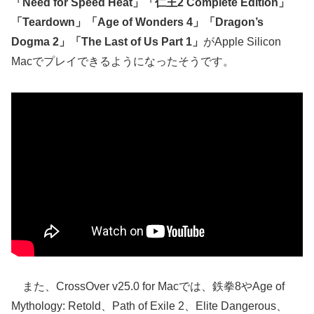
「Need for Speed Heat」
「仁王2 Complete Edition」
「Teardown」
「Age of Wonders 4」
「Dragon’s
Dogma 2」
「The Last of Us Part 1」
がApple Silicon
Macでプレイできるようになったそうです。
また、CrossOver v25.0 for Macでは、鉄拳8やAge of
Mythology: Retold、Path of Exile 2、Elite Dangerous、