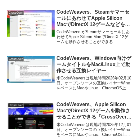
スしています。詳細は以下から。
CodeWeavers、Steamサマーセ
CrossOver
ールにあわせてApple Silicon
MacでDirectX 12ゲームなどを動
作させることができる
CodeWeaversがSteamサマーセールにあ
「CrossOver +/Life for Mac」を
わせてApple Silicon MacでDirectX 12ゲ
ームを動作させることができる
30%OFFで販売するセールを開
「CrossOver +/Life for Mac」を30%OFF
催。
で販売するセールを開催しています...
CodeWeavers、Windows向けゲ
CrossOver
ームタイトルをMac/Linux上で動
作させる互換レイヤー
「CrossOver v26.0」をリリー
米CodeWeaversは現地時間2026年02月10
ス。Wine v11.0やD3DMetal
日、オープンソースの互換レイヤーWine
をベースにMacやLinux、ChromeOS上で
v3.0、DXMT v0.72を導入しFF7
Windows用のx86アプリやゲームを動作さ
リバースなども動作可能に。
せることができるCrossOverシリーズの
最新バージョンとなる「CrossOver
CodeWeavers、Apple Silicon
CrossOver
v26.0.0 for Mac/Linux」をリリースしたと
MacでDirectX 12ゲームを動作さ
発表しています。
せることができる「CrossOver
for Mac」のサブスクリプション
米CodeWeaversは現地時間2025年12月01
を最大75%OFFで販売するサイバ
日、オープンソースの互換レイヤーWine
をベースにMacやLinux、ChromeOS上で
ーマンデーセールを12月1日限定