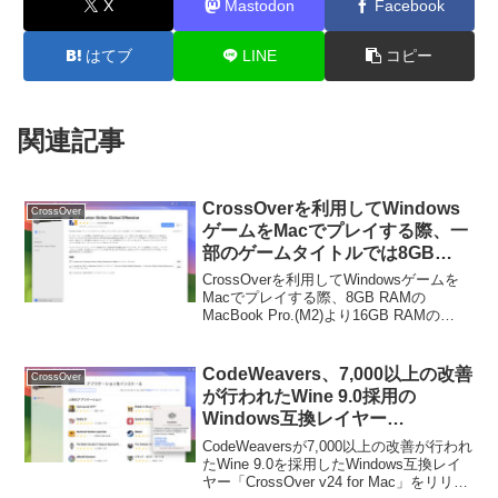
X
Mastodon
Facebook
はてブ
LINE
コピー
関連記事
CrossOverを利用してWindows
CrossOver
ゲームをMacでプレイする際、一
部のゲームタイトルでは8GB
RAMのApple M2 Macより、
CrossOverを利用してWindowsゲームを
16GB RAMのApple M1 Mac方が
Macでプレイする際、8GB RAMの
MacBook Pro.(M2)より16GB RAMの
より快適なプレイが可能。
MacBook Pro (M1)方がより高いFPSでプ
レイすることが可能だそうです。詳細は
以下から...
CodeWeavers、7,000以上の改善
CrossOver
が行われたWine 9.0採用の
Windows互換レイヤー
「CrossOver v24 for Mac」をリ
CodeWeaversが7,000以上の改善が行われ
リース。アップデート記念セール
たWine 9.0を採用したWindows互換レイ
ヤー「CrossOver v24 for Mac」をリリー
も開催中。