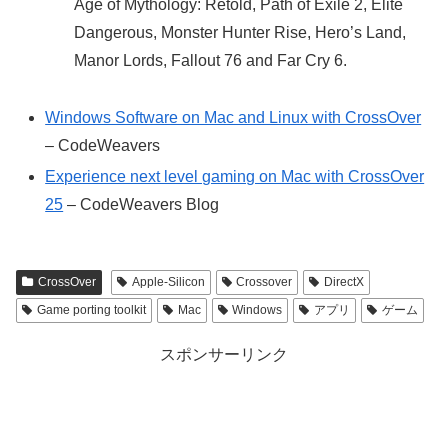
Age of Mythology: Retold, Path of Exile 2, Elite
Dangerous, Monster Hunter Rise, Hero’s Land,
Manor Lords, Fallout 76 and Far Cry 6.
Windows Software on Mac and Linux with CrossOver
– CodeWeavers
Experience next level gaming on Mac with CrossOver
25
– CodeWeavers Blog
CrossOver
Apple-Silicon
Crossover
DirectX
Game porting toolkit
Mac
Windows
アプリ
ゲーム
スポンサーリンク