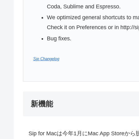
Coda, Sublime and Espresso.
We optimized general shortcuts to m
Check it on Preferences or in http://s
Bug fixes.
Sip Changelog
新機能
Sip for Macは今年1月にMac App Storeから