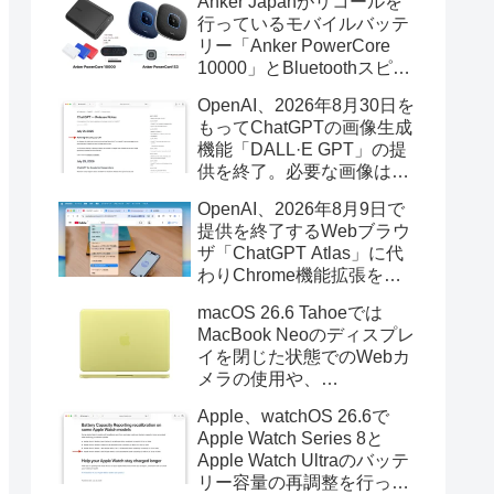
Anker Japanがリコールを
行っているモバイルバッテ
リー「Anker PowerCore
10000」とBluetoothスピー
カー「PowerConf S3」で周
OpenAI、2026年8月30日を
辺を焼損する火災が6月に3
もってChatGPTの画像生成
件発生していたそうなので
機能「DALL·E GPT」の提
注意を。
供を終了。必要な画像は期
限までにダウンロードを。
OpenAI、2026年8月9日で
提供を終了するWebブラウ
ザ「ChatGPT Atlas」に代
わりChrome機能拡張をア
ップデートし、YouTube動
macOS 26.6 Tahoeでは
画の質問やAsk ChatGPT機
MacBook Neoのディスプレ
能を追加。
イを閉じた状態でのWebカ
メラの使用や、
Finder/Apple Configuratorを
Apple、watchOS 26.6で
利用しMacBook Neoを復元
Apple Watch Series 8と
する際の安定性が向上。
Apple Watch Ultraのバッテ
リー容量の再調整を行った