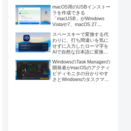
と発表。
macOS用のUSBインストー
ラを作成できる
「macUSB」がWindows
Vistaや7、macOS 27
Golden GateのUSBインス
スペースキーで変換する代
トーラの作成に対応。
わりに、打ち間違いを気に
せずに入力したローマ字を
AIで自然な日本語に変換し
てくれるMac用の日本語入
WindowsのTask Managerの
力アプリ「Nospace」がリ
開発者がmacOSのアクティ
リース。
ビティモニタの分かりやす
さとWindowsのタスクマネ
ージャの詳細さを合わせた
Mac用システムモニタアプ
リ「Task Manager TMOG」
のBeta版を公開。