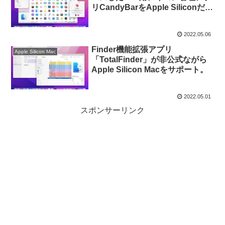
リCandyBarをApple Siliconだけ
追加サポートし「CandyBar –
Sugar Free Edition™」として公
2022.05.06
開。
Finder機能拡張アプリ
Apple Silicon Mac
「TotalFinder」が非公式ながら
Apple Silicon Macをサポート。
2022.05.01
スポンサーリンク