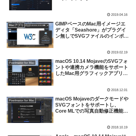
v4.3」をリリース。
2019.04.16
GIMPベースのMac用イメージエ
Macアプリ
ディタ「Seashore」がプラグイ
ン無しでSVGファイルのインポー
ト可能に。
2019.02.19
macOS 10.14 MojaveのSVGフォ
Pixelmator for Mac
ントや連携カメラ機能をサポート
したMac用グラフィックアプリ
「Pixelmator 3.8 Phoenix」がリ
リース。
2018.12.01
macOS Mojaveのダークモードや
Pixelmator for Mac
SVGフォントをサポートし、
Core MLでの写真自動修正機能が
強化された「Pixelmator Pro 1.2
Quicksilver」がリリース。
2018.10.19