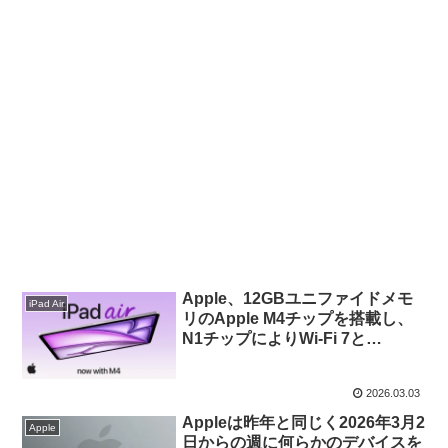
Apple、12GBユニファイドメモ
iPad Air
リのApple M4チップを搭載し、
N1チップによりWi-Fi 7と
Bluetooth 6、Threadネットワー
クに対応した「iPad Air (M4)」を
2026.03.03
3月11日より発売。
Appleは昨年と同じく2026年3月2
Apple
日からの週に何らかのデバイスを