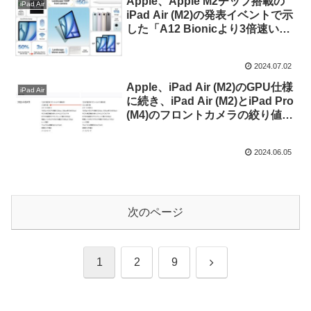
Apple、Apple M2チップ搭載の
iPad Air
iPad Air (M2)の発表イベントで示
した「A12 Bionicより3倍速い」
というのは「A14 Bionic」の誤り
であると修正。
2024.07.02
Apple、iPad Air (M2)のGPU仕様
iPad Air
に続き、iPad Air (M2)とiPad Pro
(M4)のフロントカメラの絞り値を
ƒ/2.4からƒ/2へ修正。
2024.06.05
次のページ
次
1
2
9
へ