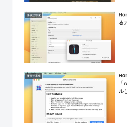
H
仕事効率化
る
Ho
仕事効率化
「A
ル
対