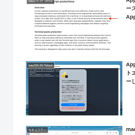
Ap
macOS 26 Tahoe
ー
Ap
A
macOS 26 Tahoe
ト
ー
警
m
セキュリティ