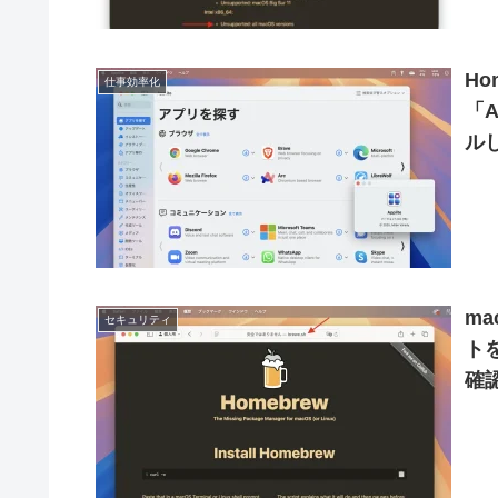
Ho
仕事効率化
「A
ル
し
m
セキュリティ
ト
確