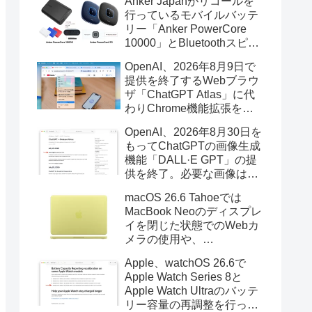
Anker Japanがリコールを
行っているモバイルバッテ
リー「Anker PowerCore
10000」とBluetoothスピー
カー「PowerConf S3」で周
OpenAI、2026年8月9日で
辺を焼損する火災が6月に3
提供を終了するWebブラウ
件発生していたそうなので
ザ「ChatGPT Atlas」に代
注意を。
わりChrome機能拡張をア
ップデートし、YouTube動
OpenAI、2026年8月30日を
画の質問やAsk ChatGPT機
もってChatGPTの画像生成
能を追加。
機能「DALL·E GPT」の提
供を終了。必要な画像は期
限までにダウンロードを。
macOS 26.6 Tahoeでは
MacBook Neoのディスプレ
イを閉じた状態でのWebカ
メラの使用や、
Finder/Apple Configuratorを
Apple、watchOS 26.6で
利用しMacBook Neoを復元
Apple Watch Series 8と
する際の安定性が向上。
Apple Watch Ultraのバッテ
リー容量の再調整を行った