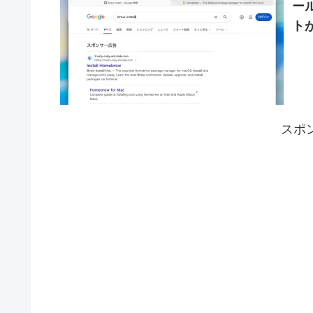
ー
ト
る
スポ