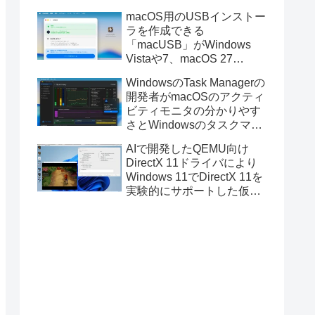
と発表。
macOS用のUSBインストー
ラを作成できる
「macUSB」がWindows
Vistaや7、macOS 27
Golden GateのUSBインス
WindowsのTask Managerの
トーラの作成に対応。
開発者がmacOSのアクティ
ビティモニタの分かりやす
さとWindowsのタスクマネ
ージャの詳細さを合わせた
AIで開発したQEMU向け
Mac用システムモニタアプ
DirectX 11ドライバにより
リ「Task Manager TMOG」
Windows 11でDirectX 11を
のBeta版を公開。
実験的にサポートした仮想
化ソフトウェア「UTM for
Mac v5.0.4」のBeta版が公
開。