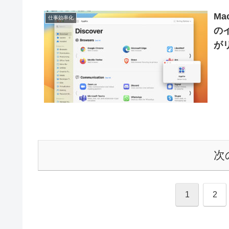
Ma
仕事効率化
の
が
次
1
2