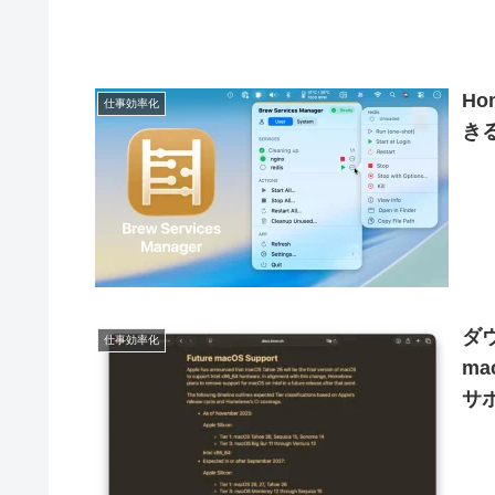
Ho
仕事効率化
きる
ダウ
仕事効率化
ma
サ
5.