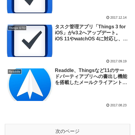
追加出来る「Mail to Things」を
サポート。
2017.12.14
タスク管理アプリ「Things 3 for
Things GTD
iOS」がv3.2へアップデート。
iOS 11やwatchOS 4に対応し、
Siriでのタスク追加が可能に。
2017.09.19
Readdle、Thingsなど11のサー
Readdle
ドパーティアプリへの書出し機能
を搭載したメールクライアント
「Spark v1.4 for Mac」をリリー
ス。
2017.08.23
次のページ