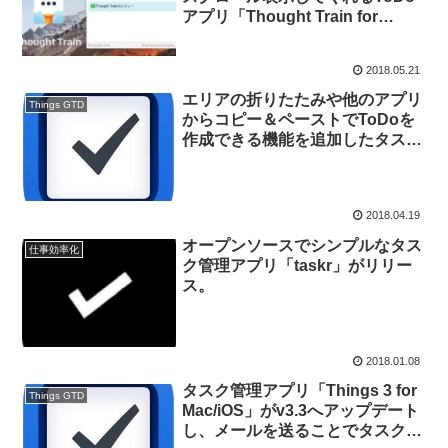
アプリ「Thought Train for
MacOS」がリリース。
2018.05.21
エリアの折りたたみや他のアプリ
Things GTD
からコピー＆ペーストでToDoを
作成できる機能を追加したタスク
管理アプリ「Things for Mac/iOS
v3.5」がリリース。
2018.04.19
オープンソースでシンプルなタス
仕事効率化
ク管理アプリ「taskr」がリリー
ス。
2018.01.08
タスク管理アプリ「Things 3 for
Things GTD
Mac/iOS」がv3.3へアップデート
し、メールを送ることでタスクを