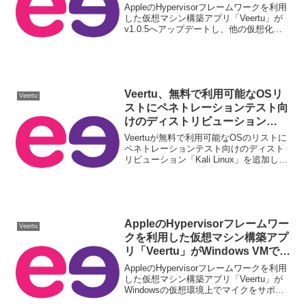
ート。他の仮想化アプリからイメ
AppleのHypervisorフレームワークを利用
ージをインポート可能に。
した仮想マシン構築アプリ「Veertu」が
v1.0.5へアップデートし、他の仮想化ア
プリからイメージをインポートすること
が可能になっています。詳細は以下か
ら。
Veertu、無料で利用可能なOSリ
Veertu
ストにペネトレーションテスト向
けのディストリビューション
「Kali Linux」を追加。
Veertuが無料で利用可能なOSのリストに
ペネトレーションテスト向けのディスト
リビューション「Kali Linux」を追加して
います。詳細は以下から。
AppleのHypervisorフレームワー
Veertu
クを利用した仮想マシン構築アプ
リ「Veertu」がWindows VMでマ
イクをサポート。
AppleのHypervisorフレームワークを利用
した仮想マシン構築アプリ「Veertu」が
Windowsの仮想環境上でマイクをサポー
トしています。詳細は以下から。