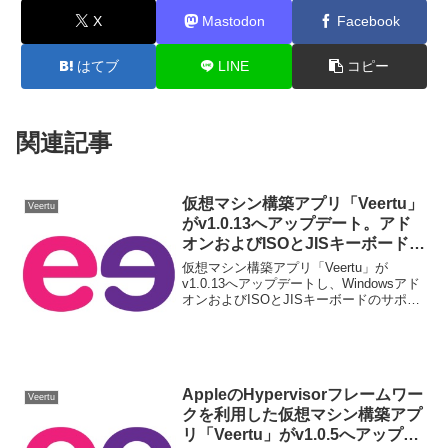
X
Mastodon
Facebook
はてブ
LINE
コピー
関連記事
仮想マシン構築アプリ「Veertu」
Veertu
がv1.0.13へアップデート。アド
オンおよびISOとJISキーボードの
サポートが改善。
仮想マシン構築アプリ「Veertu」が
v1.0.13へアップデートし、Windowsアド
オンおよびISOとJISキーボードのサポー
トが改善されているそうです。詳細は以
下から。
AppleのHypervisorフレームワー
Veertu
クを利用した仮想マシン構築アプ
リ「Veertu」がv1.0.5へアップデ