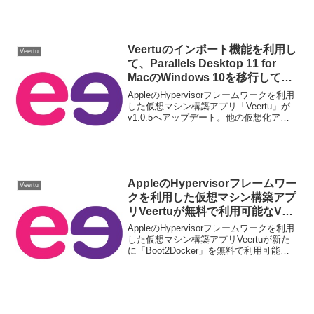
Veertuのインポート機能を利用し
Veertu
て、Parallels Desktop 11 for
MacのWindows 10を移行してみ
た。
AppleのHypervisorフレームワークを利用
した仮想マシン構築アプリ「Veertu」が
v1.0.5へアップデート。他の仮想化アプ
リからイメージをインポート可能に。 -
Appleちゃんねる
AppleのHypervisorフレームワー
Veertu
クを利用した仮想マシン構築アプ
リVeertuが無料で利用可能なVM
リストに「Boot2Docker」を追
AppleのHypervisorフレームワークを利用
加。
した仮想マシン構築アプリVeertuが新た
に「Boot2Docker」を無料で利用可能な
仮想マシンのOSイメージリストに追加し
ています。詳細は以下から。