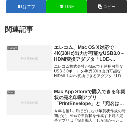
はてブ
LINE
コピー
関連記事
エレコム、Mac OS X対応で
Gadget
4K(30Hz)出力が可能なUSB3.0 –
HDMI変換アダプタ「LDE-
HDMI4KU3」を4月上旬に発売。
エレコム株式会社がMacでも使用可能な
USB 3.0ポートを4K@30Hz出力可能な
HIDMI 1.4bへ変換できるアダプタ「LDE-
HDMI4KU3」を4月上旬に発売するそうで
す。詳細は以下から。
Mac App Storeで購入できる年賀
Mac
状の宛名印刷アプリ
「PrintEnvelope」と「宛名はが
き」を比較してみた。
今年も後1ヶ月ほどになり年賀状作成の時
期だが、Macで年賀状を作成する時の定
番アプリは「宛名職人」しか無かった
が、MacAppStoreにも宛名印刷用アプリ
が2つほど出てきたので比較しながら使っ