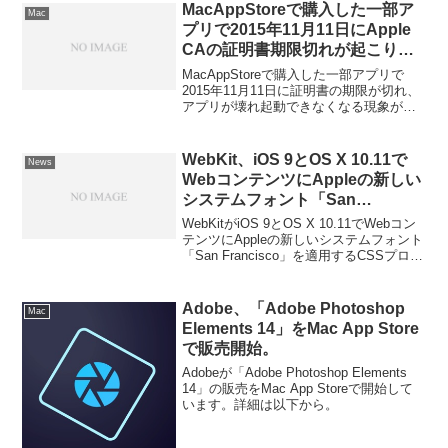
てみた。詳細は以下から。
MacAppStoreで購入した一部ア
Mac
プリで2015年11月11日にApple
CAの証明書期限切れが起こり、
アプリが壊れ起動できなくなる状
MacAppStoreで購入した一部アプリで
態へ。
2015年11月11日に証明書の期限が切れ、
アプリが壊れ起動できなくなる現象が発
生しているようです。詳細は以下から。
WebKit、iOS 9とOS X 10.11で
News
WebコンテンツにAppleの新しい
システムフォント「San
Francisco」の適切なWeightを使
WebKitがiOS 9とOS X 10.11でWebコン
用するCSSプロパティ設定を公
テンツにAppleの新しいシステムフォント
「San Francisco」を適用するCSSプロパ
開。
ティ設定方法を公開しています。詳細は
以下から。
Adobe、「Adobe Photoshop
Mac
Elements 14」をMac App Store
で販売開始。
Adobeが「Adobe Photoshop Elements
14」の販売をMac App Storeで開始して
います。詳細は以下から。