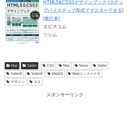
HTML5&CSS3デザインブック (ステッ
プバイステップ形式でマスターできる)
[単行本]
エビスコム
ソシム
Mac
Safari
CSS
Mac
News
Safari
Safari8
Safari9
WebKit
Webインスペクタ
デザイン
ネタ
スポンサーリンク