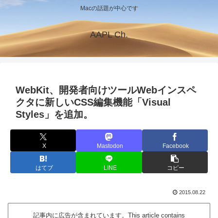
Macの話題が中心です
AAPL Ch.
WebKit、開発者向けツールWebインスペ
クタに新しいCSS編集機能「Visual
Styles」を追加。
X
Mastodon
Facebook
はてブ
LINE
コピー
2015.08.22
記事内に広告が含まれています。This article contains