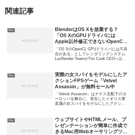
関連記事
BlenderはOS Xを放棄する？
Mac
「OS XのGPUドライバには
Apple以外修正できないOpenCL
の不具合がある」として
「OS XのOpenCL GPUドライバには不具
LuxRenderの開発チームがTim
合がある」としてレンダリングシステム
LuxRender TeamがTim Cook CEOへ公開
Cook氏へ公開状を送る。
状を送ったそうです。詳細は以下から。
実際の女スパイをモデルにしたア
Mac
クションFPSゲーム「Velvet
Assassin」が無料セール中
「Velvet Assassin」はナチス支配下のヨ
ーロッパを舞台に、実在したイギリス軍
直属の女スパイをモデルにしたアクショ
ンFPSゲームです。詳細は以下から。
ウェブサイトやHTMLメール、プ
Mac
レゼンテーションが簡単に作成で
きるMac用Webオーサリングツー