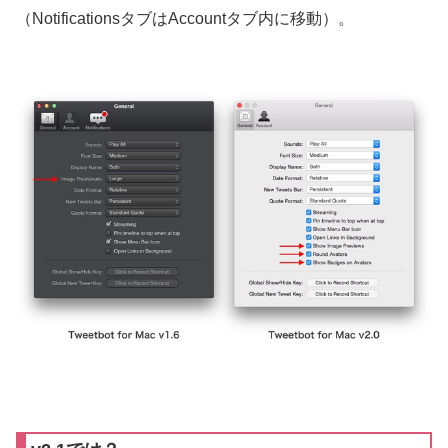
（NotificationsタブはAccountタブ内に移動）。