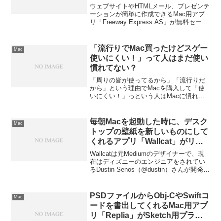
ル「Freeway Express AS」が無
ウェブサイトやHTMLメール、プレゼンテ
料セール中。
ーションが簡単に作成できるMac用アプ
リ「Freeway Express AS」が無料セール
中です。詳細は以下から。
「流行りでMac買ったけどスゲー
Mac
使いにくい！」って人はまだ使い
慣れてない？
「周りの皆が使ってるから」「流行りだ
から」という理由でMacを購入して「使
いにくい！」っという人はMacに慣れて
いないか、まだ使い方を覚えていないだ
け？
毎朝Macを起動した時に、デスク
Mac
トップの壁紙を新しいものにして
くれるアプリ「Wallcat」がリリ
ース。
Wallcatは元Mediumのデザイナーで、現
在はディズニーのエンジニアをされてい
るDustin Senos（@dustin）さんが開発し
たMac用ユーティリティアプリで、毎朝
Macを起動した時に壁紙を新しい物に変
更してくれます。
PSDファイルからObj-CやSwiftコ
Mac
ードを書出してくれるMac用アプ
リ「Replia」がSketch用プラグ