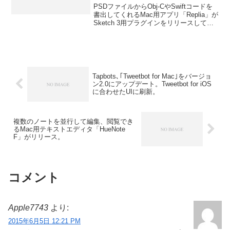
インをリリース。
PSDファイルからObj-CやSwiftコードを
書出してくれるMac用アプリ「Replia」が
Sketch 3用プラグインをリリースしてい
ます。詳細は以下から。
Tapbots､｢Tweetbot for Mac｣をバージョ
ン2.0にアップデート。Tweetbot for iOS
に合わせたUIに刷新。
複数のノートを並行して編集、閲覧でき
るMac用テキストエディタ「HueNote
F」がリリース。
コメント
Apple7743
より:
2015年6月5日 12:21 PM