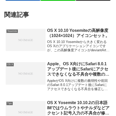
関連記事
OS X 10.10 Yosemiteの高解像度
Yosemite
（1024×1024）アイコンセット。
OS X 10.10 Yosemiteから大きく変わる
OS Xのアプリケーションアイコンです
が、この高解像度アイコンがdeviantArtに
投稿されています。詳細は以下から。
Apple、OS X向けにSafari 8.0.1
OS X
アップデート後にSafariにアクセ
スできなくなる不具合や複数の脆
弱性を修正した「Safari 8.0.2」を
AppleがOS X向けに複数の脆弱性や前回
リリース。
のSafari 8.0.1アップデート後にSafariに
アクセスできなくなる不具合を修正した
「Safari 8.0.2」をリリースしています。
詳細は以下から。
OS X Yosemite 10.10.2の日本語
Tips
IMではウムラウトやチルダなどア
クセント記号入力の不具合が修正