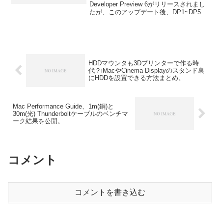
Developer Preview 6がリリースされまし
たが、このアップデート後、DP1~DP5ま
でずっと動いていたアプリが動かなくな
ったり、Xcode 6 betaが起動しない不具
合が報告されているようです。詳細は以
下から。
HDDマウンタも3Dプリンターで作る時
代？iMacやCinema Displayのスタンド裏
にHDDを設置できる方法まとめ。
Mac Performance Guide、1m(銅)と
30m(光) Thunderboltケーブルのベンチマ
ーク結果を公開。
コメント
コメントを書き込む