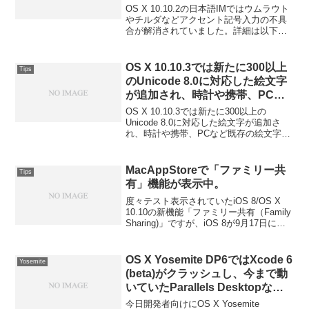
へ。
OS X 10.10.2の日本語IMではウムラウト
やチルダなどアクセント記号入力の不具
合が解消されていました。詳細は以下か
ら。
OS X 10.10.3では新たに300以上
Tips
のUnicode 8.0に対応した絵文字
が追加され、時計や携帯、PCな
ど既存の絵文字も一新。
OS X 10.10.3では新たに300以上の
Unicode 8.0に対応した絵文字が追加さ
れ、時計や携帯、PCなど既存の絵文字も
一新されています。詳細は以下から。
MacAppStoreで「ファミリー共
Tips
有」機能が表示中。
度々テスト表示されていたiOS 8/OS X
10.10の新機能「ファミリー共有（Family
Sharing)」ですが、iOS 8が9月17日にリ
リースされるのを前に一昨日からOS Xの
Mac App Store内でも「ファミリー共有」
の項目が表示されるようになっているよ
OS X Yosemite DP6ではXcode 6
Yosemite
うです。詳細は以下から。
(beta)がクラッシュし、今まで動
いていたParallels Desktopなど
のアプリも起動しない？
今日開発者向けにOS X Yosemite