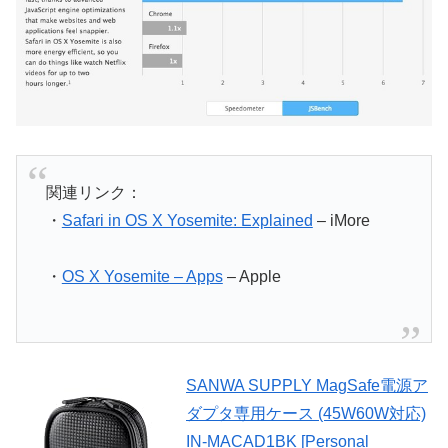
関連リンク：
・
Safari in OS X Yosemite: Explained
– iMore
・
OS X Yosemite – Apps
– Apple
SANWA SUPPLY MagSafe電源ア
ダプタ専用ケース (45W60W対応)
IN-MACAD1BK [Personal