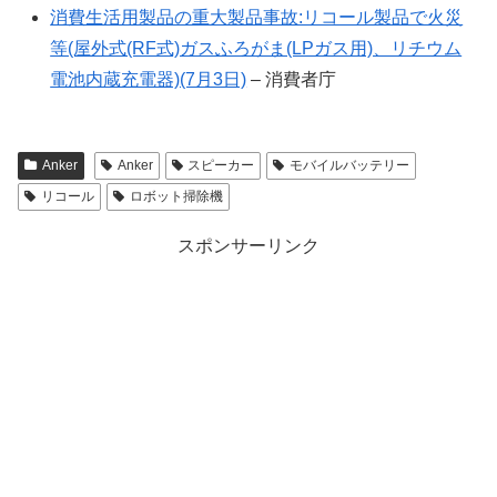
消費生活用製品の重大製品事故:リコール製品で火災
等(屋外式(RF式)ガスふろがま(LPガス用)、リチウム
電池内蔵充電器)(7月3日)
– 消費者庁
Anker
Anker
スピーカー
モバイルバッテリー
リコール
ロボット掃除機
スポンサーリンク