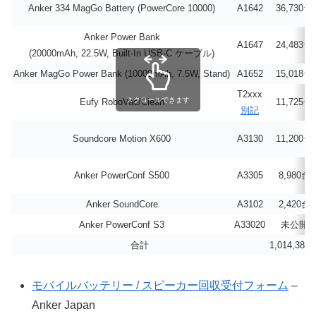
Anker 334 MagGo Battery (PowerCore 10000)
A1642
36,730台
Anker Power Bank
A1647
24,483台
(20000mAh, 22.5W, Built-In USB-C ケーブル)
Anker MagGo Power Bank (10000mAh, 7.5W, Stand)
A1652
15,018台
T2xxx
スクロールできます
Eufy RoboVac/Clean
11,725台
別記
Soundcore Motion X600
A3130
11,200台
Anker PowerConf S500
A3305
8,980台
Anker SoundCore
A3102
2,420台
Anker PowerConf S3
A33020
未公開
合計
1,014,384
モバイルバッテリー / スピーカー回収受付フォーム
–
Anker Japan