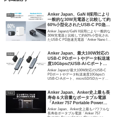
Anker Japan、GaN II採用により
Anker
一般的な30W充電器と比較して約
60%小型化されたUSB-C PD急速
充電器「Anker Nano II 30W」を
Anker JapanがGaN II採用により一般的な
発売。
30W充電器と比較して約60%小型化され
たUSB-C PD急速充電器「Anker Nano II
30W」を発売しています。詳細は以下か
ら。
Anker Japan、最大100W対応の
Anker
USB-C PDポートやデータ転送速
度10GbpsのUSB-A/-Cポート、
microSD/SDカードリーダーを搭
Anker Japanが最大100W対応のUSB-C
載したUSBハブ「Anker USB-C
PDポートやデータ転送速度10Gbpsの
USB-C/-Aポート、microSD/SDカードリ
データ ハブ (11-in-1, 10Gbps)」
ーダーを搭載したUSBハブ「Anker USB-
を発売。
C データ ハブ (11-in-1, 10Gb...
Anker Japan、Anker史上最も長
Anker
寿命＆大容量なポータブル電源
「Anker 757 Portable Power
Station (PowerHouse
Anker Japan、Anker史上最もパワフルな
1229Wh)」を発売。
長寿命ポータブル電源「Anker 757