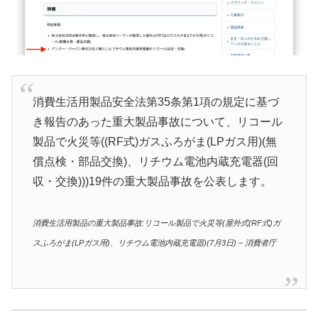
消費生活用製品安全法第35条第1項の規定に基づ
き報告のあった重大製品事故について、リコール
製品で火災等((RF式)ガスふろがま(LPガス用)(無
償点検・部品交換)、リチウム電池内蔵充電器(回
収・交換)))19件の重大製品事故を公表します。
消費生活用製品の重大製品事故:リコール製品で火災等(屋外式(RF式)ガ
スふろがま(LPガス用)、リチウム電池内蔵充電器)(7月3日) – 消費者庁