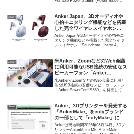
Portable Power Station (PowerHouse
1229Wh)」を発売しています。詳細は以
下から。
Anker Japan、3Dオーディオや
Anker
心拍モニタリング機能などを搭載
した完全ワイヤレスイヤホン
「Soundcore Liberty 4」にスカ
Anker Japanが3Dオーディオや心拍モニ
イブルーとワインレッドカラーを
タリング機能などを搭載した完全ワイヤ
レスイヤホン「Soundcore Liberty 4」に
追加。
スカイブルーとワインレッドカラーを追
加しています。詳細は以下から。
米Anker、ZoomなどのWeb会議
Anker
に利用可能なUSB接続の安価なス
ピーカーフォン「Anker
PowerConf S330」を発売。
米AnkerがZoomなどのWeb会議に利用可
能なUSB接続の安価なスピーカーフォン
「Anker PowerConf S330」を発売してい
ます。詳細は以下から。
Anker、3Dプリンターを発売する
Anker
「AnkerMake」をeufyブランド
の一部として「eufyMake」にリ
ブランド。
Ankerは現地時間2025年03月24日、3Dプ
リンターAnkerMake M5, AnkerMake