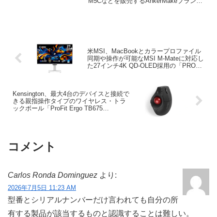
M5Cなどを販売するAnkerMakeブランド
を同じくAnkerのサブブランドであるeufy
ブランドの一部として「eufyMake」にリ
ブランドすると発表しています。
米MSI、MacBookとカラープロファイル
同期や操作が可能なMSI M-Mateに対応し
た27インチ4K QD-OLED採用の「PRO
MAX 271UPXW12G」ディスプレイを発
売。
Kensington、最大4台のデバイスと接続で
きる親指操作タイプのワイヤレス・トラ
ックボール「ProFit Ergo TB675
Vertical」を発売。
コメント
Carlos Ronda Dominguez
より:
2026年7月5日 11:23 AM
型番とシリアルナンバーだけ言われても自分の所
有する製品が該当するものと認識することは難しい。