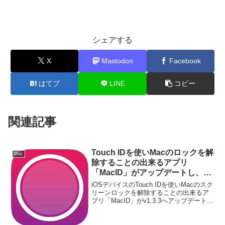
シェアする
X
Mastodon
Facebook
はてブ
LINE
コピー
関連記事
Touch IDを使いMacのロックを解
Mac
除することの出来るアプリ
「MacID」がアップデートし、複
数のApple Watchの切替に対応。
iOSデバイスのTouch IDを使いMacのスク
リーンロックを解除することの出来るア
プリ「MacID」がv1.3.3へアップデート
し、複数のApple Watchの切替に対応して
います。詳細は以下から。