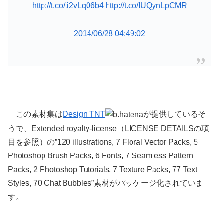
http://t.co/ti2vLq06b4
http://t.co/IUQynLpCMR
2014/06/28 04:49:02
この素材集は
Design TNT
が提供しているそ
うで、Extended royalty-license（LICENSE DETAILSの項
目を参照）の”120 illustrations, 7 Floral Vector Packs, 5
Photoshop Brush Packs, 6 Fonts, 7 Seamless Pattern
Packs, 2 Photoshop Tutorials, 7 Texture Packs, 77 Text
Styles, 70 Chat Bubbles”素材がパッケージ化されていま
す。