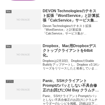
DEVON Technologiesのテキス
Mac
ト拡張「WordService」と計算拡
張「CalcService」サービス集が
MacAppStoreで配信開始。
Devon Technologiesのテキスト拡張
「WordService」と計算拡張
「CalcService」サービス集が
MacAppStoreで配信開始しています。詳
細は以下から。
Dropbox、Mac用Dropboxデス
Mac
クトップクライアントを64bit
化。
Dropboxは2月10日、DropboxのStable
Buildをアップデートし、Dropbox v3.14シ
リーズをリリースしたと発表していま
す。v3.14シリーズではDropboxデスクト
ップクライアントが64bit OS X上で64bit
アプリとして動作するようになっている
Panic、SSHクライアント
アプリ
そうです。
Promptのパッとしない不具合修
正のお詫びにOld Bay クラムチャ
ウダーのレシピを掲載。
Panic、SSHクライアントPromptのパッ
としない不具合修正のお詫びにクラムチ
ャウダーのレシピを掲載。詳細は以下か