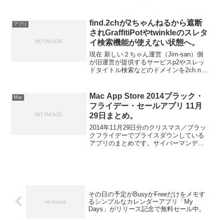
ら。
find.2chが2ちゃんねるから遮断
アプリ
されGraffitiPotやtwinkleのスレタ
イ検索機能が使えない状態へ。
現在 新しい２ちゃん運営（Jim-san）側
が旧運営が提供するサービスp2やスレッ
ドタイトル検索などのドメインを2ch.net
から遮断しており、既存の２ちゃんねる
ブラウザ「GraffitiPot」や「twinkle」の２
ちゃんねる検索が使いない状態になって
Mac App Store 2014ブラック・
Mac
いるようです。詳細は以下から。
フライデー・セールアプリ 11月
29日まとめ。
2014年11月29日分のクリスマス／ブラッ
クフライデーでプライスダウンしている
アプリのまとめです。サイバーマンデー
まで続くかもしれません…。詳細は以下
から。
その日の予定がBusyかFreeだけをメモす
るシンプルなカレンダーアプリ「My
Days」がリリース記念で無料セール中。