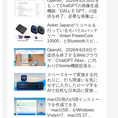
OpenAI、2026年8月30日を
もってChatGPTの画像生成
機能「DALL·E GPT」の提
供を終了。必要な画像は期
限までにダウンロードを。
Anker Japanがリコールを
行っているモバイルバッテ
リー「Anker PowerCore
10000」とBluetoothスピー
カー「PowerConf S3」で周
OpenAI、2026年8月9日で
辺を焼損する火災が6月に3
提供を終了するWebブラウ
件発生していたそうなので
ザ「ChatGPT Atlas」に代
注意を。
わりChrome機能拡張をア
ップデートし、YouTube動
スペースキーで変換する代
画の質問やAsk ChatGPT機
わりに、打ち間違いを気に
能を追加。
せずに入力したローマ字を
AIで自然な日本語に変換し
てくれるMac用の日本語入
macOS用のUSBインストー
力アプリ「Nospace」がリ
ラを作成できる
リース。
「macUSB」がWindows
Vistaや7、macOS 27