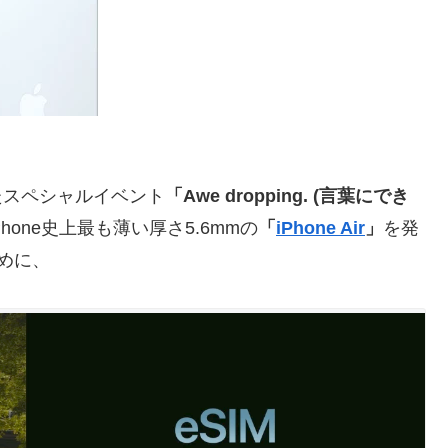
したスペシャルイベント
「Awe dropping. (言葉にでき
Phone史上最も薄い厚さ5.6mmの
「
iPhone Air
」
を発
ために、