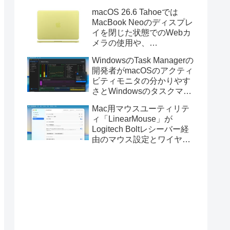
Golden GateのUSBインス
macOS 26.6 Tahoeでは
トーラの作成に対応。
MacBook Neoのディスプレ
イを閉じた状態でのWebカ
メラの使用や、
Finder/Apple Configuratorを
WindowsのTask Managerの
利用しMacBook Neoを復元
開発者がmacOSのアクティ
する際の安定性が向上。
ビティモニタの分かりやす
さとWindowsのタスクマネ
ージャの詳細さを合わせた
Mac用マウスユーティリテ
Mac用システムモニタアプ
ィ「LinearMouse」が
リ「Task Manager TMOG」
Logitech Boltレシーバー経
のBeta版を公開。
由のマウス設定とワイヤレ
ス版のELECOM HUGEトラ
ックボールに対応。