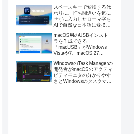
と発表。
スペースキーで変換する代
わりに、打ち間違いを気に
せずに入力したローマ字を
AIで自然な日本語に変換し
てくれるMac用の日本語入
macOS用のUSBインストー
力アプリ「Nospace」がリ
ラを作成できる
リース。
「macUSB」がWindows
Vistaや7、macOS 27
Golden GateのUSBインス
WindowsのTask Managerの
トーラの作成に対応。
開発者がmacOSのアクティ
ビティモニタの分かりやす
さとWindowsのタスクマネ
ージャの詳細さを合わせた
Mac用システムモニタアプ
リ「Task Manager TMOG」
のBeta版を公開。