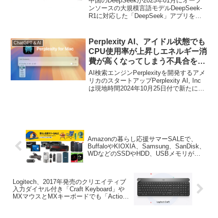
中国のDeepSeekが2025年01月にオープ
ンソースの大規模言語モデルDeepSeek-
R1に対応した「DeepSeek」アプリをリ
リースして以降、DeepSeekの公式iOSア
プリの名前やアイコンを模したアプリが
AppleのMac/App Storeに複数公開されて
Perplexity AI、アイドル状態でも
ChatGPT＆AI
いましたが、日本時間02月24日時点で、
CPU使用率が上昇しエネルギー消
これらのアプリが全て非公開となったよ
費が高くなってしまう不具合を修
うです。
正した公式クライアント
AI検索エンジンPerplexityを開発するアメ
「Perplexity for Mac v1.0.2」を
リカのスタートアップPerplexity AI, Inc
は現地時間2024年10月25日付で新たに
リリース。
「Perplexity for Mac v1.0.2」アップデー
トがリリースされています。
Amazonの暮らし応援サマーSALEで、
BuffaloやKIOXIA、Samsung、SanDisk、
WDなどのSSDやHDD、USBメモリが特
別価格で販売中。
Logitech、2017年発売のクリエイティブ
入力ダイヤル付き「Craft Keyboard」や
MXマウスとMXキーボードでも「Actions
Ring」をサポートした「Logi Options+
v1.93」をリリース。