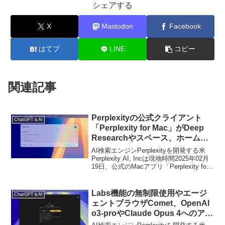
シェアする
X
Mastodon
Facebook
はてブ
LINE
コピー
関連記事
Perplexityの公式クライアント
ChatGPT＆AI
「Perplexity for Mac」がDeep
Researchやスペース、ホームウ
ィジェットに対応し、無料ユーザ
AI検索エンジンPerplexityを開発する米
ーでもファイルのアップロードが
Perplexity AI, Incは現地時間2025年02月
19日、公式のMacアプリ「Perplexity for
可能に。
Mac v1.0.15」アップデートをリリースす
るとともに、同バージョンでDeep
Researchなどの新機能を追加したと発表
Labs機能の無制限使用やエージ
ChatGPT＆AI
しています。
ェントブラウザComet、OpenAI
o3-proやClaude Opus 4へのアク
セスが可能な月額3万円の