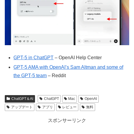
GPT-5 in ChatGPT
– OpenAI Help Center
GPT-5 AMA with OpenAI’s Sam Altman and some of
the GPT-5 team
– Reddit
ChatGPT＆AI
ChatGPT
Mac
OpenAI
アップデート
アプリ
レビュー
無料
スポンサーリンク