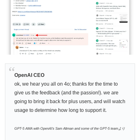
OpenAI CEO
ok, we hear you all on 4o; thanks for the time to
give us the feedback (and the passion!). we are
going to bring it back for plus users, and will watch
usage to determine how long to support it.
GPT-5 AMA with OpenAI’s Sam Altman and some of the GPT-5 teamより