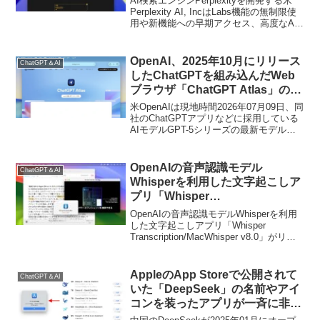
AI検索エンジンPerplexityを開発する米
Perplexity Maxをサポートした
Perplexity AI, IncはLabs機能の無制限使
用や新機能への早期アクセス、高度なAI
「Perplexity for Mac」がリリー
モデルをサポートした「Perplexity Max」
ス。
プランをサポートした「Perplexity for
Mac v 2.250626.0」をリリースしていま
OpenAI、2025年10月にリリース
ChatGPT＆AI
す。
したChatGPTを組み込んだWeb
ブラウザ「ChatGPT Atlas」の提
供を2026年8月9日で終了すると
米OpenAIは現地時間2026年07月09日、同
発表。
社のChatGPTアプリなどに採用している
AIモデルGPT-5シリーズの最新モデルと
なる「GPT-5.6」のロールアウトを開始す
るとともに、昨年リリースしたChatGPT
組み込んだWebブラウザ「ChatGPT
OpenAIの音声認識モデル
ChatGPT＆AI
Atlas for macOS」の提供を2026年08月
Whisperを利用した文字起こしア
09日で終了すると発表しています。
プリ「Whisper
Transcription/MacWhisper
OpenAIの音声認識モデルWhisperを利用
v8.0」がリリース。作成した字幕
した文字起こしアプリ「Whisper
Transcription/MacWhisper v8.0」がリリ
を確認できる動画プレイヤーや
ースされています。詳細は以下から。
様々なAIモデルを選択できる
WhisperKitをサポート。
AppleのApp Storeで公開されて
ChatGPT＆AI
いた「DeepSeek」の名前やアイ
コンを装ったアプリが一斉に非公
開に。