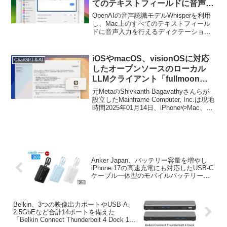
てのテキストフィールドに音声入
力を行えるディクテーション機能
OpenAIの音声認識モデルWhisperを利用
を実装した「MacWhisper v9.0」
し、Mac上のすべてのテキストフィール
ドに音声入力を行えるディクテーション
がリリース。
機能を実装した「MacWhisper v9.0」が
リリースされています。詳細は以下か
ら。
iOSやmacOS、visionOSに対応
ChatGPT＆AI
したオープンソースのローカル
LLMクライアント「fullmoon」
がリリース。
元MetaのShivkanth Bagavathyさんらが
設立したMainframe Computer, Inc.は現地
時間2025年01月14日、iPhoneやMac、
Vision Pro上でプライベート＆ローカルに
大規模言語モデル(LLM)を動作させること
ができるクライアント「fullmoon」を新
たにリリースしたと発表しています。
Anker Japan、バッテリー容量を増やし
iPhone 17の高速充電にも対応したUSB-C
ケーブル一体型のモバイルバッテリー
「Anker Zolo Power Bank (20000mAh,
45W, Built-In Dual USB-Cケーブル)」を
発売。
Belkin、3つの映像出力ポートやUSB-A、
2.5GbEなど合計14ポートを備えた
「Belkin Connect Thunderbolt 4 Dock 14-