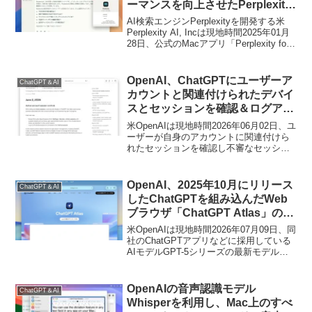
ーマンスを向上させたPerplexity
公式クライアント「Perplexity
AI検索エンジンPerplexityを開発する米
for Mac v1.0.11」がリリース。
Perplexity AI, Incは現地時間2025年01月
28日、公式のMacアプリ「Perplexity for
Mac v1.0.11」をリリースするとともに、
同バージョンでUIの改善やアプリのパフ
ォーマンス強化を行ったと発表していま
OpenAI、ChatGPTにユーザーア
ChatGPT＆AI
す。
カウントと関連付けられたデバイ
スとセッションを確認＆ログアウ
トできる「アクティブなセッショ
米OpenAIは現地時間2026年06月02日、ユ
ンのコントロール」機能をロール
ーザーが自身のアカウントに関連付けら
れたセッションを確認し不審なセッショ
アウト。
ンがあれば強制的にログアウトできるセ
キュリティ機能「アクティブなアカウン
トとセッションのコントロール (Active
OpenAI、2025年10月にリリース
ChatGPT＆AI
account session controls)」のロールアウ
したChatGPTを組み込んだWeb
トを開始したと発表しています。
ブラウザ「ChatGPT Atlas」の提
供を2026年8月9日で終了すると
米OpenAIは現地時間2026年07月09日、同
発表。
社のChatGPTアプリなどに採用している
AIモデルGPT-5シリーズの最新モデルと
なる「GPT-5.6」のロールアウトを開始す
るとともに、昨年リリースしたChatGPT
組み込んだWebブラウザ「ChatGPT
OpenAIの音声認識モデル
ChatGPT＆AI
Atlas for macOS」の提供を2026年08月
Whisperを利用し、Mac上のすべ
09日で終了すると発表しています。