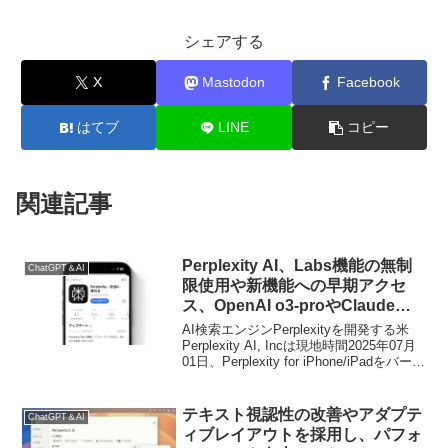
シェアする
X
Mastodon
Facebook
はてブ
LINE
コピー
関連記事
Perplexity AI、Labs機能の無制
ChatGPT＆AI
限使用や新機能への早期アクセ
ス、OpenAI o3-proやClaude
Opus 4へのアクセスが可能な月
AI検索エンジンPerplexityを開発する米
額200ドルの「Perplexity Max」
Perplexity AI, Incは現地時間2025年07月
01日、Perplexity for iPhone/iPadをバージ
プランを提供開始。
ョン2.250626.0へアップデートし、新た
にLabs機能の無制限使用や新機能への早
期アクセス、高度なAIモデルをサポート
テキスト視認性の改善やアダプテ
ChatGPT＆AI
した「Perplexity Max」プランに対応した
ィブレイアウトを採用し、パフォ
と発表しています。