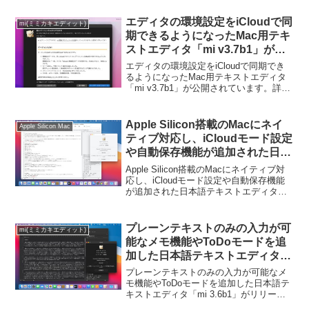
は以下から。
エディタの環境設定をiCloudで同
mi(ミミカキエディット)
期できるようになったMac用テキ
ストエディタ「mi v3.7b1」が公
開。
エディタの環境設定をiCloudで同期でき
るようになったMac用テキストエディタ
「mi v3.7b1」が公開されています。詳細
は以下から。
Apple Silicon搭載のMacにネイ
Apple Silicon Mac
ティブ対応し、iCloudモード設定
や自動保存機能が追加された日本
語テキストエディタ「mi 3.5」が
Apple Silicon搭載のMacにネイティブ対
リリース。
応し、iCloudモード設定や自動保存機能
が追加された日本語テキストエディタ
「mi 3.5」がリリースされています。詳
細は以下から。
プレーンテキストのみの入力が可
mi(ミミカキエディット)
能なメモ機能やToDoモードを追
加した日本語テキストエディタ
「mi 3.6b1」がリリース。
プレーンテキストのみの入力が可能なメ
モ機能やToDoモードを追加した日本語テ
キストエディタ「mi 3.6b1」がリリース
されています。詳細は以下から。