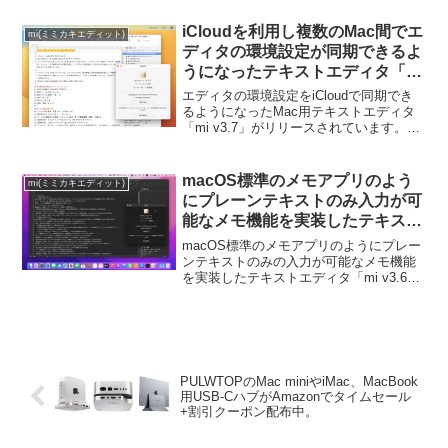
iCloudを利用し複数のMac間でエ
mi(ミミカキエディット)
ディタの環境設定が同期できるよ
うになったテキストエディタ「mi
v3.7」がリリース。
エディタの環境設定をiCloudで同期でき
るようになったMac用テキストエディタ
「mi v3.7」がリリースされています。詳
細は以下から。
macOS標準のメモアプリのよう
mi(ミミカキエディット)
にプレーンテキストのみ入力が可
能なメモ機能を実装したテキスト
エディタ「mi v3.6」がリリー
macOS標準のメモアプリのようにプレー
ス。
ンテキストのみの入力が可能なメモ機能
を実装したテキストエディタ「mi v3.6」
がリリースされています。詳細は以下か
ら。
PULWTOPのMac miniやiMac、MacBook
用USB-CハブがAmazonでタイムセール
+割引クーポン配布中。