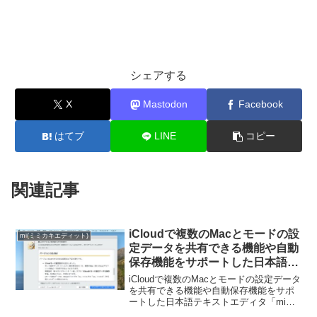
シェアする
X
Mastodon
Facebook
はてブ
LINE
コピー
関連記事
iCloudで複数のMacとモードの設
mi(ミミカキエディット)
定データを共有できる機能や自動
保存機能をサポートした日本語テ
キストエディタ「mi 3.0.5b」がリ
iCloudで複数のMacとモードの設定データ
リース。
を共有できる機能や自動保存機能をサポ
ートした日本語テキストエディタ「mi
3.0.5b1」がリリースされています。詳細