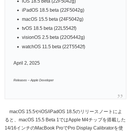
iOS 18.5 beta (22F5042g)
iPadOS 18.5 beta (22F5042g)
macOS 15.5 beta (24F5042g)
tvOS 18.5 beta (22L5542f)
visionOS 2.5 beta (22O5442g)
watchOS 11.5 beta (22T5542f)
April 2, 2025
Releases – Apple Developer
macOS 15.5やiOS/iPadOS 18.5のリリースノートによ
ると、macOS 15.5 Beta 1ではApple M4チップを搭載した
14/16インチのMacBook ProでPro Display Calibratorを使