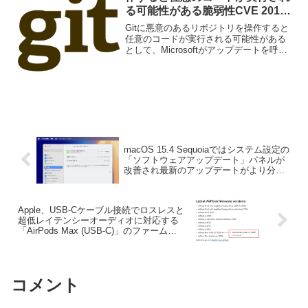
る可能性がある脆弱性CVE 2018-
11235が確認される。
Gitに悪意のあるリポジトリを操作すると
任意のコードが実行される可能性がある
として、Microsoftがアップデートを呼び
かけています。詳細は以下から。
macOS 15.4 Sequoiaではシステム設定の
「ソフトウェアアップデート」パネルが
改善され最新のアップデートがより分か
りやすく。
Apple、USB-Cケーブル接続でロスレスと
超低レイテンシーオーディオに対応する
「AirPods Max (USB-C)」のファームウ
ェアアップデートを再開。
コメント