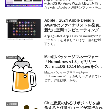
watchOS 9とApple Watch Ultraに対応し
たSketch/Adobe XD用テンプレートを公
開しています。詳細は以下から。
Apple、2024 Apple Design
Developer
Awardのファイナリストを発表。
新たに空間コンピューティング部
門が追加され、ビジュアルとグラ
Appleが2024 Apple Design Awardのファ
フィック部門ではDEATH
イナリストを発表しています。詳細は以
下から。
STRANDINGや崩壊：スターレイ
ルが、Procreate Dreamsは2部門
での選出。
Mac用パッケージマネージャー
Developer
「Homebrew v1.8」がリリー
ス。macOS 10.14 Mojaveを公式
サポートし、El Capitanがサポー
Mac用パッケージマネージャー
トから外れる。
「Homebrew v1.8」がリリースされてい
ます。詳細は以下から。
Gitに悪意のあるリポジトリを操
Developer
作すると任意のコードが実行され