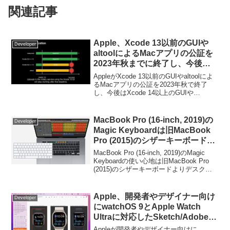
関連記事
Apple、Xcode 13以前のGUIや
Developer
altoolによるMacアプリの公証を
2023年秋までに終了し、今後は
Xcode 14以上のGUIやnotarytool
AppleがXcode 13以前のGUIやaltoolによ
へ移行。
るMacアプリの公証を2023年秋で終了
し、今後はXcode 14以上のGUIや
notarytoolへ移行するように発表していま
す。詳細は以下から。
MacBook Pro (16-inch, 2019)の
Developer
Magic Keyboardは旧MacBook
Pro (2015)のシザーキーボードよ
りデスクトップMac用のMagic
MacBook Pro (16-inch, 2019)のMagic
Keyboardに近いもよう。
Keyboardの使い心地は旧MacBook Pro
(2015)のシザーキーボードよりデスクト
ップMac用のMagic Keyboardに近いそう
です。詳細は以下から。
Apple、開発者やデザイナー向け
Developer
にwatchOS 9とApple Watch
Ultraに対応したSketch/Adobe
XD用テンプレートを公開。
Appleが開発者やデザイナー向けに