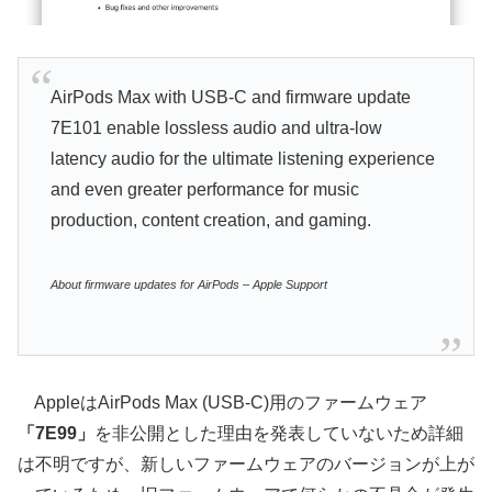
AirPods Max with USB-C and firmware update
7E101 enable lossless audio and ultra-low
latency audio for the ultimate listening experience
and even greater performance for music
production, content creation, and gaming.
About firmware updates for AirPods – Apple Support
AppleはAirPods Max (USB-C)用のファームウェア
「7E99」
を非公開とした理由を発表していないため詳細
は不明ですが、新しいファームウェアのバージョンが上が