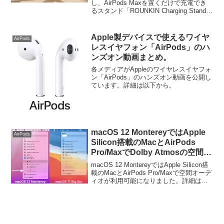
AirPods Max」が発売。
し、AirPods Maxを置くだけで充電でき
るスタンド「ROUNKIN Charging Stand
for AirPods Max」が発売されています。
詳細は以下から。
Apple製デバイスで使えるワイヤ
AirPods
レスイヤフォン「AirPods」のハ
ンズオン動画まとめ。
各メディアがAppleのワイヤレスイヤフォ
ン「AirPods」のハンズオン動画を公開し
ています。詳細は以下から。
macOS 12 MontereyではApple
AirPods
Silicon搭載のMacとAirPods
Pro/MaxでDolby Atmosの空間オ
ーディオが利用可能に。
macOS 12 MontereyではApple Silicon搭
載のMacとAirPods Pro/Maxで空間オーデ
ィオが利用可能になりました。詳細は以
下から。