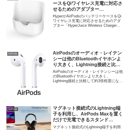
ースをQiワイヤレス充電に対応さ
せるためのアダプター
「HyperJuice Wireless Charger
HyperがAirPodsのバッテリーケースをQi
Adapter」を発売。
ワイヤレス充電に対応させるためのアダ
プター「HyperJuice Wireless Charger
Adapter」を発売しています。詳細は以下
から。
AirPodsのオーディオ・レイテン
AirPods
シーは他のBluetoothイヤホンよ
り大きく、Lightning接続と比較
して約3倍程度に。
AirPodsのオーディオ・レイテンシーは他
のBluetoothイヤホンより大きく、
Lightning接続と比較して約3倍程度になっ
ているそうです。詳細は以下から。
マグネット接続式のLightning端
AirPods
子を利用し、AirPods Maxを置く
だけで充電できるスタンド
「ROUNKIN Charging Stand for
マグネット接続式のLightning端子を利用