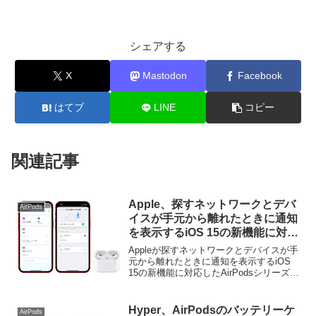
シェアする
X
Mastodon
Facebook
はてブ
LINE
コピー
関連記事
Apple、探すネットワークとデバ
AirPods
イスが手元から離れたときに通知
を表示するiOS 15の新機能に対応
したAirPods Pro/Max用のファー
Appleが探すネットワークとデバイスが手
ムウェア・アップデートを提供開
元から離れたときに通知を表示するiOS
15の新機能に対応したAirPodsシリーズ用
始。
のファームウェア・アップデートの提供
を開始しています。詳細は以下から。
Hyper、AirPodsのバッテリーケ
AirPods