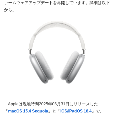
ァームウェアアップデートを再開しています。詳細は以下
から。
Appleは現地時間2025年03月31日にリリースした
「
macOS 15.4 Sequoia
」
と
「
iOS/iPadOS 18.4
」
で、