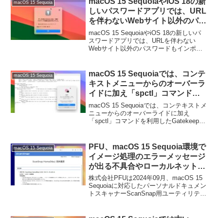
macOS 15 SequoiaやiOS 18の新
macOS 15 Sequoia
しいパスワードアプリでは、URL
を伴わないWebサイト以外のパス
ワードもインポート＆管理するこ
macOS 15 SequoiaやiOS 18の新しいパ
とが可能に。
スワードアプリでは、URLを伴わない
Webサイト以外のパスワードもインポー
ト＆管理することが可能になっているそ
うです。詳細は以下から。
macOS 15 Sequoiaでは、コンテ
macOS 15 Sequoia
キストメニューからのオーバーラ
イドに加え「spctl」コマンドを
利用したGatekeeperの無効化も
macOS 15 Sequoiaでは、コンテキストメ
非サポートに。
ニューからのオーバーライドに加え
「spctl」コマンドを利用したGatekeeper
の無効化が非サポートになるそうです。
詳細は以下から。
PFU、macOS 15 Sequoia環境で
macOS 15 Sequoia
イメージ処理のエラーメッセージ
が出る不具合やローカルネットワ
ークが無効な場合にアプリが正常
株式会社PFUは2024年09月、macOS 15
に動作しない不具合を修正した
Sequoiaに対応したパーソナルドキュメン
トスキャナーScanSnap用ユーティリティ
「ScanSnap Home (Mac)
「ScanSnap Home (Mac) v2.23.0」をリ
v2.23.1」をリリース。
リースしましたが、日本時間2025年03月
27日付けで新たに「ScanSnap Home