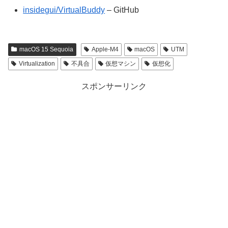
insidegui/VirtualBuddy
– GitHub
macOS 15 Sequoia
Apple-M4
macOS
UTM
Virtualization
不具合
仮想マシン
仮想化
スポンサーリンク