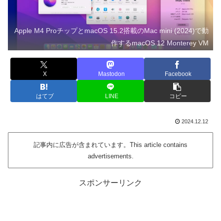
Apple M4 ProチップとmacOS 15.2搭載のMac mini (2024)で動
作するmacOS 12 Monterey VM
X
Mastodon
Facebook
はてブ
LINE
コピー
2024.12.12
記事内に広告が含まれています。This article contains
advertisements.
スポンサーリンク