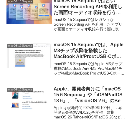
macOS 15 Sequoiaでは古い
macOS 15 Sequoia
(Mac) v2.23.1」がリリースされていま
Screen Recording APIを利用し
す。
た画面/オーディオ収録を行うア
プリで1ヶ月毎のユーザー許可が
macOS 15 Sequoiaではレガシィな
必要に。
Screen Recording APIを利用したアプリ
が画面とオーディオ収録を行う際に表示
されるユーザー承認プロンプトが1ヶ月毎
に表示される仕様になっています。
macOS 15 Sequoiaでは、Apple
macOS 15 Sequoia
M3チップ以降を搭載した
MacBook Air/ProのUSB-Cポー
トに濡れたUSB-Cケーブルやア
macOS 15 SequoiaではApple M3チップ
クセサリを接続すると液体検出警
搭載のMacBook AirやM3 Pro/Max/M4チ
ップ搭載のMacBook Pro のUSB-Cポート
告が表示されるように。
に濡れたUSB-Cケーブルやアクセサリを
接続すると、液体検出(Liquid-Detection)
警告が出るようになっています。
Apple、開発者向けに「macOS
macOS 15 Sequoia
15.6 Sequoia」や「iOS/iPadOS
18.6」、「visionOS 2.6」のBeta
2を公開。FinderやApple
Appleは現地時間2025年06月09日、世界
ConfiguratorがDFUモードのデバ
開発者会議(WWDC25)を開催し次期
macOS 26 TahoeやiOS/iPadOS 26などの
イスを復元できない不具合が修
Beta板を公開しましたが、現地時間06月
正。
30日付けで、開発者向けに「macOS
15.6」や「iOS/iPadOS 18.6」、「tvOS