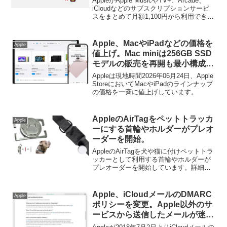
AppleがApple MusicやTV+、Arcade、
One」を現地時間10月30日から提
iCloudなどのサブスクリプションサービ
スをまとめて月額1,100円から利用できる
供開始。
「Apple One」を現地時間10月30日から
提供を開始するそうです。詳細は以下か
ら。
Apple、MacやiPadなどの価格を
Apple
値上げ。Mac miniは256GB SSD
モデルの販売を再開も最小構成価
格で134,800円に。
Appleは現地時間2026年06月24日、Apple
StoreにおいてMacやiPadのラインナップ
の価格を一斉に値上げしています。
AppleのAirTagをペットトラッカ
Apple
ーにする首輪やホルダーがプレオ
ーダーを開始。
AppleのAirTagを犬や猫に付けペットトラ
ッカーとして利用する首輪やホルダーが
プレオーダーを開始しています。詳細は
以下から。
Apple、iCloudメールのDMARC
Apple
ポリシーを変更。Apple以外のサ
ービスから送信したメールが迷惑
メール扱いになる場合も。