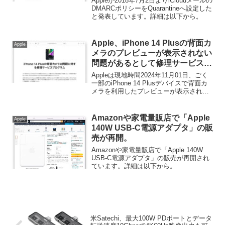
Appleが2018年7月2日よりiCloudメールの
DMARCポリシーをQuarantineへ設定した
と発表しています。詳細は以下から。
Apple、iPhone 14 Plusの背面カ
Apple
メラのプレビューが表示されない
問題があるとして修理サービスプ
ログラムを開始。
Appleは現地時間2024年11月01日、ごく
一部のiPhone 14 Plusデバイスで背面カ
メラを利用したプレビューが表示されな
い場合があることが判明したとして
「iPhone 14 Plusの背面カメラの問題に
対する修理サービスプログラム」を開始
Amazonや家電量販店で「Apple
Apple
しています。。
140W USB-C電源アダプタ」の販
売が再開。
Amazonや家電量販店で「Apple 140W
USB-C電源アダプタ」の販売が再開され
ています。詳細は以下から。
米Satechi、最大100W PDポートとデータ