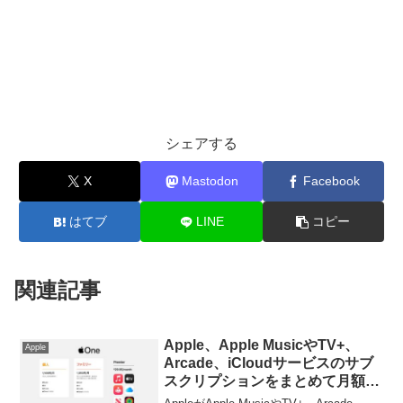
シェアする
X
Mastodon
Facebook
はてブ
LINE
コピー
関連記事
Apple、Apple MusicやTV+、
Apple
Arcade、iCloudサービスのサブ
スクリプションをまとめて月額
1,100円から利用できる「Apple