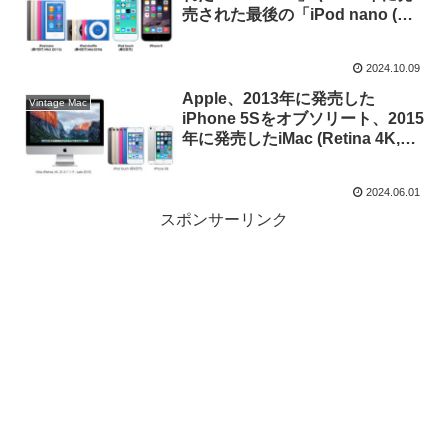
売された最後の「iPod nano (第7
世代)」と「iPod shuffle (第4世
代)」をオブソリート製品に追
2024.10.09
加。
Apple、2013年に発売した
Vintage Mac
iPhone 5Sをオブソリート、2015
年に発売したiMac (Retina 4K,
21.5-inch, Late 2015)とiPod
touch (第6世代)をビンテージ製品
2024.06.01
に追加。
スポンサーリンク