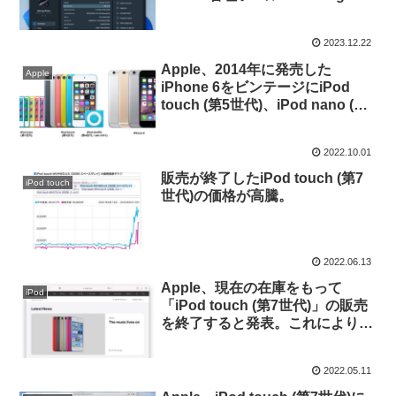
for macOS & Windows」のBeta
版をリリース。
2023.12.22
Apple、2014年に発売した
Apple
iPhone 6をビンテージにiPod
touch (第5世代)、iPod nano (第7
世代)などをオブソリート製品に
追加。
2022.10.01
販売が終了したiPod touch (第7
iPod touch
世代)の価格が高騰。
2022.06.13
Apple、現在の在庫をもって
iPod
「iPod touch (第7世代)」の販売
を終了すると発表。これにより全
てのiPodシリーズの販売が終了。
2022.05.11