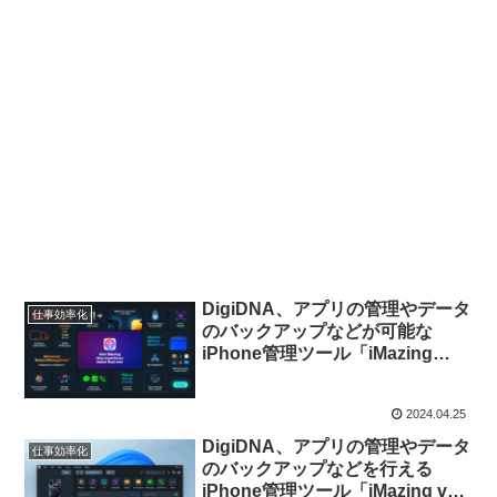
DigiDNA、アプリの管理やデータ
仕事効率化
のバックアップなどが可能な
iPhone管理ツール「iMazing
v3.0.0 for macOS & Windows」
を正式にリリース。UIやホーム画
2024.04.25
面を刷新し、macOSではVision
Proもサポート。
DigiDNA、アプリの管理やデータ
仕事効率化
のバックアップなどを行える
iPhone管理ツール「iMazing v3