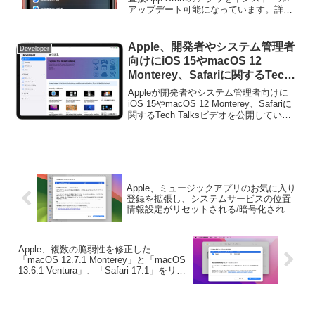
アップデート可能になっています。詳細
は以下から。
Apple、開発者やシステム管理者
Developer
向けにiOS 15やmacOS 12
Monterey、Safariに関するTech
Talksビデオを公開。
Appleが開発者やシステム管理者向けに
iOS 15やmacOS 12 Monterey、Safariに
関するTech Talksビデオを公開していま
す。詳細は以下から。
Apple、ミュージックアプリのお気に入り
登録を拡張し、システムサービスの位置
情報設定がリセットされる/暗号化された
外部ドライブがマウントできない不具合
を修正した「macOS 14.1 Sonoma」を正
式にリリース。
Apple、複数の脆弱性を修正した
「macOS 12.7.1 Monterey」と「macOS
13.6.1 Ventura」、「Safari 17.1」をリリ
ース。