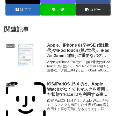
はてブ
LINE
コピー
関連記事
Apple、iPhone 6s/7やSE (第1世
iOS15
代)やiPod touch (第7世代)、iPad
Air 2/mini 4向けに重要なバグ修
正を行った「iOS/iPadOS
AppleがiPhone 6s/7やSE (第1世代)やiPod
15.8.2」をリリース。
touch (第7世代)、iPad Air 2/mini 4向けに
重要なバグ修正を行った「iOS/iPadOS
15.8.2」をリリースしています。詳細は
以下から。
iOS/iPadOS 15.4では、Apple
iOS15
Watchがなくてもマスクを着用し
た状態でFace IDを利用する事が
可能に。
iOS/iPadOS 15.4では、Apple Watchがな
くてもマスクを着用した状態でFace IDを
利用する事が可能になるそうです。詳細
は以下から。