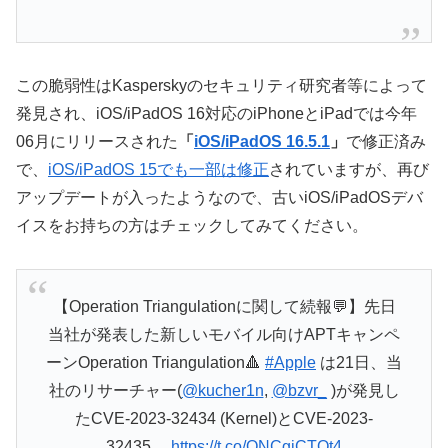
この脆弱性はKasperskyのセキュリティ研究者等によって
発見され、iOS/iPadOS 16対応のiPhoneとiPadでは今年
06月にリリースされた
「
iOS/iPadOS 16.5.1
」
で修正済み
で、
iOS/iPadOS 15でも一部は修正
されていますが、再び
アップデートが入ったようなので、古いiOS/iPadOSデバ
イスをお持ちの方はチェックしてみてください。
【Operation Triangulationに関して続報💬】先日
当社が発表した新しいモバイル向けAPTキャンペ
ーンOperation Triangulation🔺
#Apple
は21日、当
社のリサーチャー(
@kucher1n
,
@bzvr_
)が発見し
たCVE-2023-32434 (Kernel)とCVE-2023-
32435…
https://t.co/ONCgjCTQt4