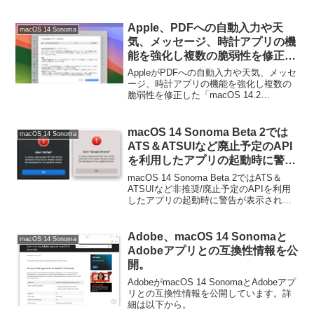
v1.0」がリリースされています。詳細は
以下から。
Apple、PDFへの自動入力や天
macOS 14 Sonoma
気、メッセージ、時計アプリの機
能を強化し複数の脆弱性を修正し
た「macOS 14.2 Sonoma」をリ
AppleがPDFへの自動入力や天気、メッセ
リース。
ージ、時計アプリの機能を強化し複数の
脆弱性を修正した「macOS 14.2
Sonoma」をリリースしています。詳細は
以下から。
macOS 14 Sonoma Beta 2では
macOS 14 Sonoma
ATS＆ATSUIなど廃止予定のAPI
を利用したアプリの起動時に警告
が表示されるように。
macOS 14 Sonoma Beta 2ではATS＆
ATSUIなど非推奨/廃止予定のAPIを利用
したアプリの起動時に警告が表示される
ようになっているようです。詳細は以下
から。
Adobe、macOS 14 Sonomaと
macOS 14 Sonoma
Adobeアプリとの互換性情報を公
開。
AdobeがmacOS 14 SonomaとAdobeアプ
リとの互換性情報を公開しています。詳
細は以下から。