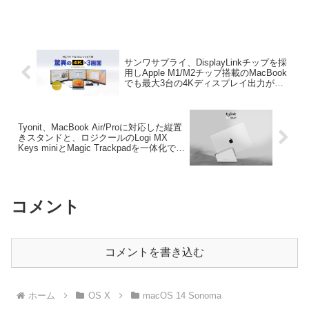
サンワサプライ、DisplayLinkチップを採
用しApple M1/M2チップ搭載のMacBook
でも最大3台の4Kディスプレイ出力が可
能なドッキングステーションを発売。
Tyonit、MacBook Air/Proに対応した縦置
きスタンドと、ロジクールのLogi MX
Keys miniとMagic Trackpadを一体化でき
るHarmony Trayを2023年後半にも発売。
コメント
コメントを書き込む
ホーム
OS X
macOS 14 Sonoma