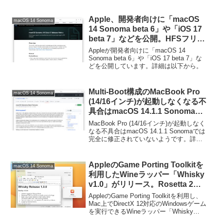
Apple、開発者向けに「macOS
macOS 14 Sonoma
14 Sonoma beta 6」や「iOS 17
beta 7」などを公開。HFSフリー
ズやアップデート時にBlank画面
Appleが開発者向けに「macOS 14
が表示されてしまう問題などが修
Sonoma beta 6」や「iOS 17 beta 7」な
どを公開しています。詳細は以下から。
正
Multi-Boot構成のMacBook Pro
macOS 14 Sonoma
(14/16インチ)が起動しなくなる不
具合はmacOS 14.1.1 Sonomaで
は完全に修正されていないもよ
MacBook Pro (14/16インチ)が起動しなく
う。
なる不具合はmacOS 14.1.1 Sonomaでは
完全に修正されていないようです。詳細
は以下から。
AppleのGame Porting Toolkitを
macOS 14 Sonoma
利用したWineラッパー「Whisky
v1.0」がリリース。Rosetta 2や
Wine、GPTKのセットアップや
AppleのGame Porting Toolkitを利用し、
DXVK＆Vulkanのサポートを追
Mac上でDirectX 12対応のWindowsゲーム
を実行できるWineラッパー「Whisky
加。