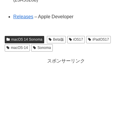
Releases
– Apple Developer
macOS 14 Sonoma
Beta版
iOS17
iPadOS17
macOS-14
Sonoma
スポンサーリンク