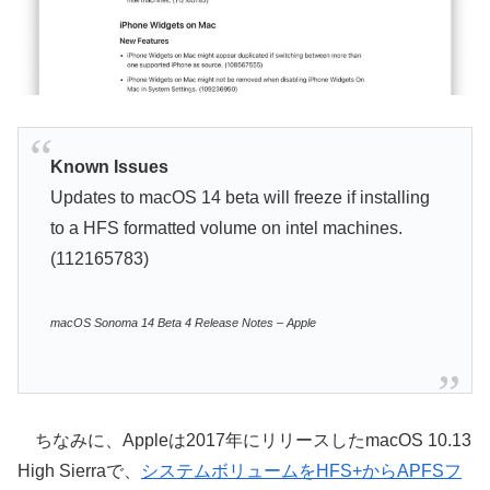
Known Issues
Updates to macOS 14 beta will freeze if installing
to a HFS formatted volume on intel machines.
(112165783)
macOS Sonoma 14 Beta 4 Release Notes – Apple
ちなみに、Appleは2017年にリリースしたmacOS 10.13
High Sierraで、
システムボリュームをHFS+からAPFSフ