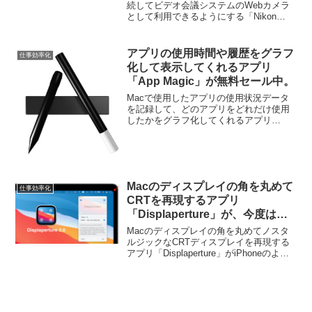
Utility」がApple Siliconに対応し
続してビデオ会議システムのWebカメラ
として利用できるようにする「Nikon
たユニバーサルプラグインに。
Webcam Utility」がApple Siliconに対応し
たユニバーサルプラグインになったそう
です。詳細は以下から...
アプリの使用時間や履歴をグラフ
仕事効率化
化して表示してくれるアプリ
「App Magic」が無料セール中。
Macで使用したアプリの使用状況データ
を記録して、どのアプリをどれだけ使用
したかをグラフ化してくれるアプリ
「App Magic」が無料セール中です。詳
細は以下から。
Macのディスプレイの角を丸めて
仕事効率化
CRTを再現するアプリ
「Displaperture」が、今度は
iPhoneのような表示を可能にす
Macのディスプレイの角を丸めてノスタ
るアプリとしてApple Silicon対
ルジックなCRTディスプレイを再現する
アプリ「Displaperture」がiPhoneのよう
応のユニバーサルアプリとなり
な表示を可能にするアプリとしてApple
Mac App Storeでリリース。
Siliconに対応したユニバーサルアプリ
に。詳細は以下から。