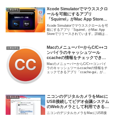
Xcode Simulatorでマウススクロ
仕事効率化
ールを可能にするアプリ
「Squirrel」がMac App Storeで
リリース。
Xcode Simulatorでマウススクロールを可
能にするアプリ「Squirrel」がMac App
Storeでリリースされています。詳細は以
下から。
MacのメニューバーからC/C++コ
仕事効率化
ンパイラのキャッシュツール
ccacheの情報をチェックできる
アプリ「ccache-gui」がリリー
MacのメニューバーからC/C++コンパイ
ス。
ラのキャッシュツールccacheの情報をチ
ェックできるアプリ「ccache-gui」がリ
リースされています。詳細は以下から。
ニコンのデジタルカメラをMacに
仕事効率化
USB接続してビデオ会議システム
のWebカメラとして利用できるよ
うにする「Nikon Webcam
ニコンのデジタルカメラをMacにUSB接