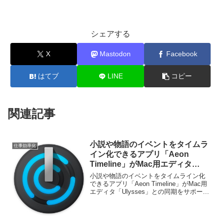
シェアする
X
Mastodon
Facebook
はてブ
LINE
コピー
関連記事
小説や物語のイベントをタイムラ
仕事効率化
イン化できるアプリ「Aeon
Timeline」がMac用エディタ
「Ulysses」との同期をサポー
小説や物語のイベントをタイムライン化
ト。
できるアプリ「Aeon Timeline」がMac用
エディタ「Ulysses」との同期をサポート
したと発表しています。詳細は以下か
ら。