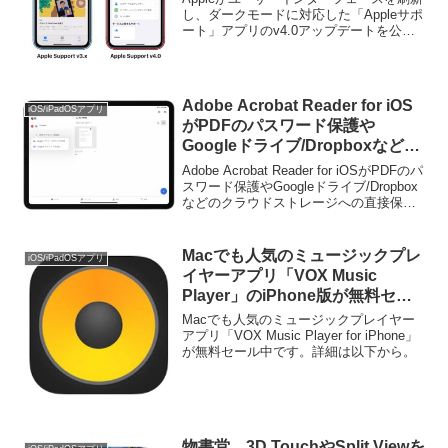
し、ダークモードに対応した「Appleサポ
ート」アプリのv4.0アップデートを公開
しています。詳細は以下から。
Adobe Acrobat Reader for iOS
iOS/iPadOSアプリ
がPDFのパスワード保護や
Googleドライブ/Dropboxなどの
クラウドストレージへの直接保存
Adobe Acrobat Reader for iOSがPDFのパ
をサポート。
スワード保護やGoogleドライブ/Dropbox
などのクラウドストレージへの直接保存
をサポートしています。詳細は以下か
ら。
Macでも人気のミュージックプレ
iOS/iPadOSアプリ
イヤーアプリ「VOX Music
Player」のiPhone版が無料セー
ル中。
Macでも人気のミュージックプレイヤー
アプリ「VOX Music Player for iPhone」
が無料セール中です。詳細は以下から。
物書堂、3D TouchやSplit Viewを