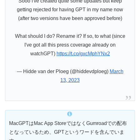
Sooo I've created quite some updates but keep
getting rejected for having GPT in my name now
(after two versions have been approved before)
What should I do? Rename it? If so, to what (since
I've got all this press coverage already on
watchGPT)
https://t.co/gxcMphYNx2
— Hidde van der Ploeg (@hiddevdploeg)
March
13, 2023
MacGPTはMac App StoreではなくGumroadでの配布
となっているため、GPTというワードを含んでいま