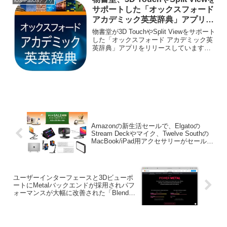
iOS/iPadOSアプリ
サポートした「オックスフォード
アカデミック英英辞典」アプリを
リリース。
物書堂が3D TouchやSplit Viewをサポート
した「オックスフォード アカデミック英
英辞典」アプリをリリースしています。
詳細は以下から。
Amazonの新生活セールで、Elgatoの
Stream Deckやマイク、Twelve Southの
MacBook/iPad用アクセサリーがセール
中。
ユーザーインターフェースと3Dビューポ
ートにMetalバックエンドが採用されパフ
ォーマンスが大幅に改善された「Blender
v3.5」がリリース。