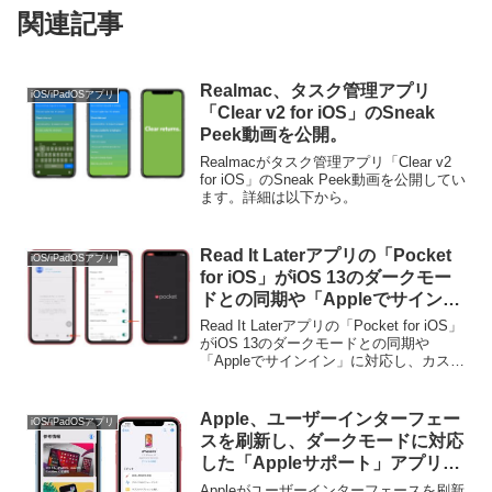
関連記事
Realmac、タスク管理アプリ
iOS/iPadOSアプリ
「Clear v2 for iOS」のSneak
Peek動画を公開。
Realmacがタスク管理アプリ「Clear v2
for iOS」のSneak Peek動画を公開してい
ます。詳細は以下から。
Read It Laterアプリの「Pocket
iOS/iPadOSアプリ
for iOS」がiOS 13のダークモー
ドとの同期や「Appleでサインイ
ン」に対応し、カスタムビルドの
Read It Laterアプリの「Pocket for iOS」
Evernote共有拡張機能を廃止。
がiOS 13のダークモードとの同期や
「Appleでサインイン」に対応し、カスタ
ムビルドのEvernote共有拡張機能を廃止
しています。詳細は以下から。
Apple、ユーザーインターフェー
iOS/iPadOSアプリ
スを刷新し、ダークモードに対応
した「Appleサポート」アプリの
v4.0アップデートを公開。
Appleがユーザーインターフェースを刷新