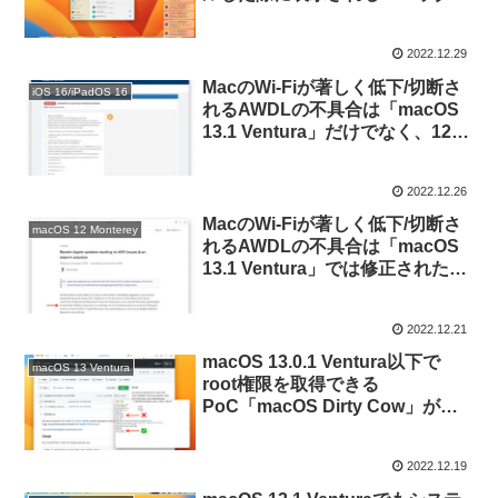
ラウンド項目が追加されました」
通知がMacを起動する度に表示さ
2022.12.29
れ続けてしまう不具合があるもよ
う。
MacのWi-Fiが著しく低下/切断さ
iOS 16/iPadOS 16
れるAWDLの不具合は「macOS
13.1 Ventura」だけでなく、12月
リリースのmacOS Montereyや
Big Sur、iOS 16/15アップデート
2022.12.26
で広く修正されたもよう。
MacのWi-Fiが著しく低下/切断さ
macOS 12 Monterey
れるAWDLの不具合は「macOS
13.1 Ventura」では修正されたも
のの、macOS 12 Montereyでは
未修正。
2022.12.21
macOS 13.0.1 Ventura以下で
macOS 13 Ventura
root権限を取得できる
PoC「macOS Dirty Cow」が公
開される。
2022.12.19