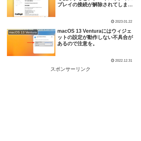
プレイの接続が解除されてしまう
不具合を修正した「CalDigit
Thunderbolt Station 4 (TS4)」用
2023.01.22
のファームウェア・アップデート
が公開。
macOS 13 Venturaにはウィジェ
macOS 13 Ventura
ットの設定が動作しない不具合が
あるので注意を。
2022.12.31
スポンサーリンク