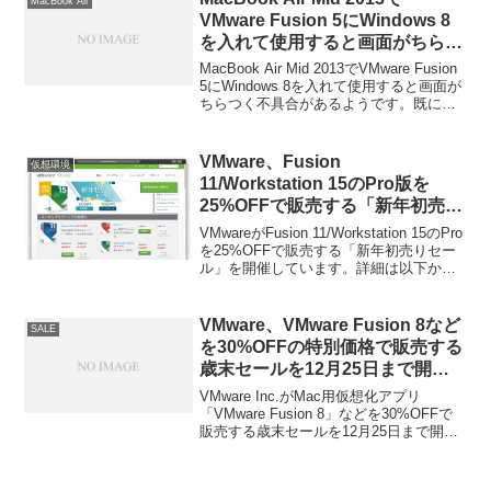
MacBook Air
使ってみました。詳細は以下から。
VMware Fusion 5にWindows 8
を入れて使用すると画面がちらつ
く不具合とその対処法。
MacBook Air Mid 2013でVMware Fusion
5にWindows 8を入れて使用すると画面が
ちらつく不具合があるようです。既に
VMwareのスレッドにも報告されていて対
処法も出ているのでアップデート待ちの
ようです。詳細は以下から。
VMware、Fusion
仮想環境
11/Workstation 15のPro版を
25%OFFで販売する「新年初売り
セール」を開催。
VMwareがFusion 11/Workstation 15のPro
を25%OFFで販売する「新年初売りセー
ル」を開催しています。詳細は以下か
ら。
VMware、VMware Fusion 8など
SALE
を30%OFFの特別価格で販売する
歳末セールを12月25日まで開
催。
VMware Inc.がMac用仮想化アプリ
「VMware Fusion 8」などを30%OFFで
販売する歳末セールを12月25日まで開催
すると発表しています。詳細は以下か
ら。