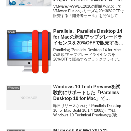
発者セール」を開催。
VMwareがWWDC2018の開催を記念して
VMware Fusionシリーズを20~30%OFFで
販売する「開発者セール」を開催してい
ます。詳細は以下から。
Parallels、Parallels Desktop 14
SALE
for Macの新規/アップグレードラ
イセンスを20%OFFで販売するブ
ラックフライデーセールを開催。
ParallelsがParallels Desktop 14 for Mac
の新規/アップグレードライセンスを
20%OFFで販売するブラックフライデー
セールを開催しています。詳細は以下か
ら。
Windows 10 Tech Previewを試
Windows
験的にサポートした「Parallels
Desktop 10 for Mac」で
Windows 10をインストールして
昨日リリースされた「Parallels Desktop
みた。
10 for Mac Build 10.1.4 (2883)」では
Windows 10 Technical Previewが試験的
にサポートされウイザードから簡単に
Windows 10 Technical Previewがインス
トールできるようになったということで
MacBook Air Mid 2013で