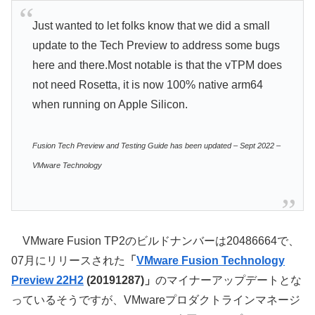
Just wanted to let folks know that we did a small
update to the Tech Preview to address some bugs
here and there.Most notable is that the vTPM does
not need Rosetta, it is now 100% native arm64
when running on Apple Silicon.
Fusion Tech Preview and Testing Guide has been updated – Sept 2022 –
VMware Technology
VMware Fusion TP2のビルドナンバーは20486664で、
07月にリリースされた
「
VMware Fusion Technology
Preview 22H2
(20191287)」
のマイナーアップデートとな
っているそうですが、VMwareプロダクトラインマネージ